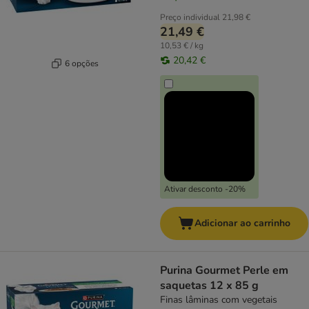
Preço individual
21,98 €
21,49 €
10,53 € / kg
20,42 €
6 opções
Ativar desconto -20%
Adicionar ao carrinho
Purina Gourmet Perle em
saquetas 12 x 85 g
Finas lâminas com vegetais