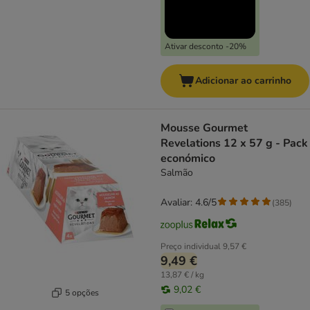
Ativar desconto -20%
Adicionar ao carrinho
Mousse Gourmet
Revelations 12 x 57 g - Pack
económico
Salmão
Avaliar: 4.6/5
(
385
)
Preço individual
9,57 €
9,49 €
13,87 € / kg
9,02 €
5 opções