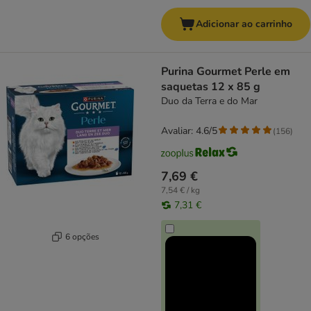
Adicionar ao carrinho
Purina Gourmet Perle em
saquetas 12 x 85 g
Duo da Terra e do Mar
Avaliar: 4.6/5
(
156
)
7,69 €
7,54 € / kg
7,31 €
6 opções