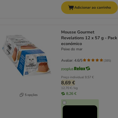
Adicionar ao carrinho
Mousse Gourmet
Revelations 12 x 57 g - Pack
económico
Peixe do mar
Avaliar: 4.6/5
(
385
)
Preço individual
9,57 €
8,69 €
12,70 € / kg
8,26 €
5 opções