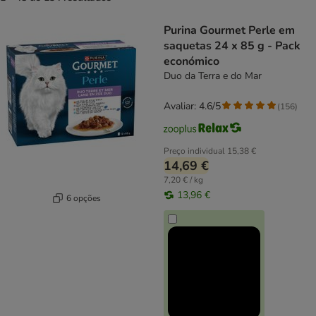
product items have been changed
Purina Gourmet Perle em
saquetas 24 x 85 g - Pack
económico
Duo da Terra e do Mar
Avaliar: 4.6/5
(
156
)
Preço individual
15,38 €
14,69 €
7,20 € / kg
13,96 €
6 opções