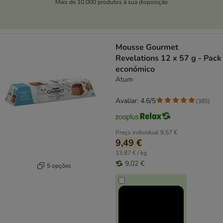
Mais de 10.000 produtos à sua disposição
Mousse Gourmet
Revelations 12 x 57 g - Pack
económico
Atum
Avaliar: 4.6/5
(
385
)
Preço individual
9,57 €
9,49 €
13,87 € / kg
9,02 €
5 opções