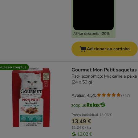
Ativar desconto -20%
Adicionar ao carrinho
eleção zooplus
Gourmet Mon Petit saquetas
Pack económico: Mix carne e peixe
(24 x 50 g)
Avaliar: 4.5/5
(
747
)
Preço individual
13,96 €
13,49 €
11,24 € / kg
12,82 €