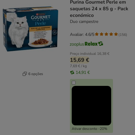
Purina Gourmet Perle em
saquetas 24 x 85 g - Pack
económico
Duo campestre
Avaliar: 4.6/5
(
156
)
Preço individual
16,38 €
15,69 €
7,69 € / kg
14,91 €
6 opções
Ativar desconto -20%