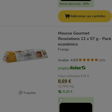
Ativar desconto -20%
Adicionar ao carrinho
Mousse Gourmet
Revelations 12 x 57 g - Pack
económico
Frango
Avaliar: 4.6/5
(
385
)
Preço individual
9,57 €
8,69 €
12,70 € / kg
8,26 €
5 opções