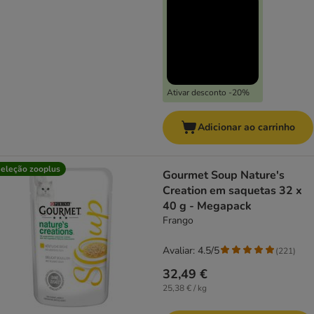
Ativar desconto -20%
Adicionar ao carrinho
eleção zooplus
Gourmet Soup Nature's
Creation em saquetas 32 x
40 g - Megapack
Frango
Avaliar: 4.5/5
(
221
)
32,49 €
25,38 € / kg