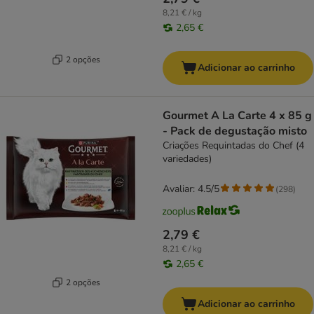
8,21 € / kg
2,65 €
2 opções
Adicionar ao carrinho
Gourmet A La Carte 4 x 85 g
- Pack de degustação misto
Criações Requintadas do Chef (4
variedades)
Avaliar: 4.5/5
(
298
)
2,79 €
8,21 € / kg
2,65 €
2 opções
Adicionar ao carrinho