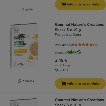
Adicionar ao carrinho
2 opções
Gourmet Nature's Creations
Snack 5 x 10 g
Frango e abóbora
Avaliar: 4.9/5
(
87
)
2,49 €
49,80 € / kg
2,37 €
2 opções
Adicionar ao carrinho
Gourmet Nature's Creations
Snack 5 x 10 g