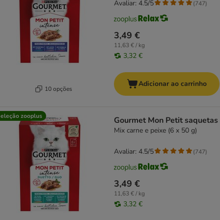
Avaliar: 4.5/5
(
747
)
3,49 €
11,63 € / kg
3,32 €
Adicionar ao carrinho
10 opções
eleção zooplus
Gourmet Mon Petit saquetas
Mix carne e peixe (6 x 50 g)
Avaliar: 4.5/5
(
747
)
3,49 €
11,63 € / kg
3,32 €