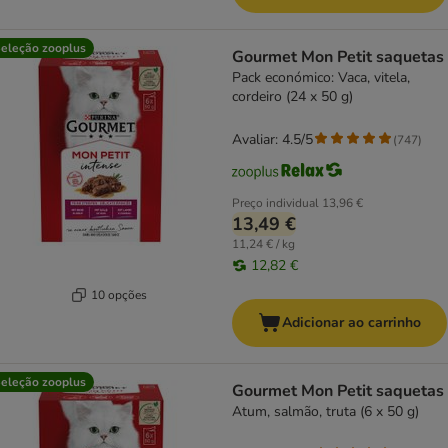
eleção zooplus
Gourmet Mon Petit saquetas
Pack económico: Vaca, vitela,
cordeiro (24 x 50 g)
Avaliar: 4.5/5
(
747
)
Preço individual
13,96 €
13,49 €
11,24 € / kg
12,82 €
10 opções
Adicionar ao carrinho
eleção zooplus
Gourmet Mon Petit saquetas
Atum, salmão, truta (6 x 50 g)