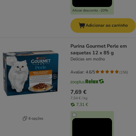
Ativar desconto -20%
Adicionar ao carrinho
Purina Gourmet Perle em
saquetas 12 x 85 g
Delícias em molho
Avaliar: 4.6/5
(
156
)
7,69 €
7,54 € / kg
7,31 €
6 opções