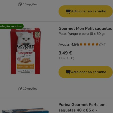
10 opções
Adicionar ao carrinho
eleção zooplus
Gourmet Mon Petit saquetas
Pato, frango e peru (6 x 50 g)
Avaliar: 4.5/5
(
747
)
3,49 €
11,63 € / kg
Adicionar ao carrinho
10 opções
Purina Gourmet Perle em
saquetas 48 x 85 g -