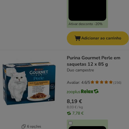
Ativar desconto -20%
Adicionar ao carrinho
Purina Gourmet Perle em
saquetas 12 x 85 g
Duo campestre
Avaliar: 4.6/5
(
156
)
8,19 €
8,03 € / kg
7,78 €
6 opções