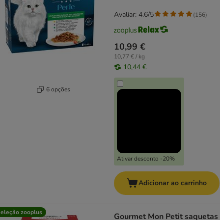
Avaliar: 4.6/5
(
156
)
10,99 €
10,77 € / kg
10,44 €
6 opções
Ativar desconto -20%
Adicionar ao carrinho
eleção zooplus
Gourmet Mon Petit saquetas