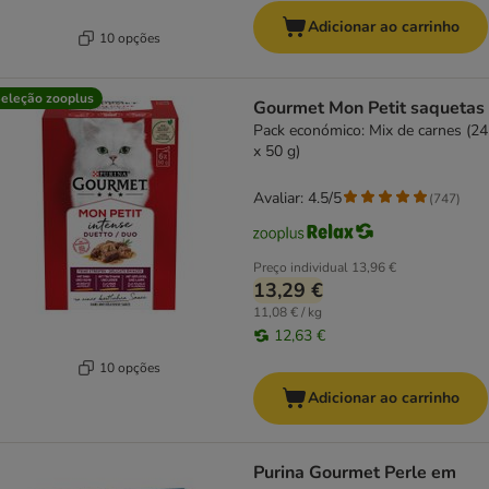
Adicionar ao carrinho
10 opções
eleção zooplus
Gourmet Mon Petit saquetas
Pack económico: Mix de carnes (24
x 50 g)
Avaliar: 4.5/5
(
747
)
Preço individual
13,96 €
13,29 €
11,08 € / kg
12,63 €
10 opções
Adicionar ao carrinho
Purina Gourmet Perle em