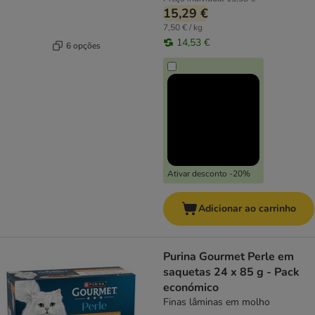
15,29 €
7,50 € / kg
14,53 €
6 opções
Ativar desconto -20%
Adicionar ao carrinho
Purina Gourmet Perle em
saquetas 24 x 85 g - Pack
económico
Finas lâminas em molho