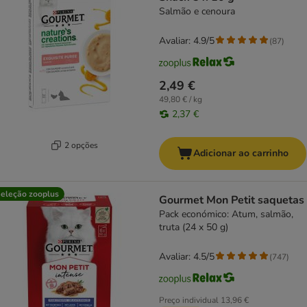
Salmão e cenoura
Avaliar: 4.9/5
(
87
)
2,49 €
49,80 € / kg
2,37 €
2 opções
Adicionar ao carrinho
eleção zooplus
Gourmet Mon Petit saquetas
Pack económico: Atum, salmão,
truta (24 x 50 g)
Avaliar: 4.5/5
(
747
)
Preço individual
13,96 €