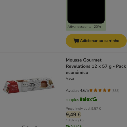
Ativar desconto -20%
Adicionar ao carrinho
Mousse Gourmet
Revelations 12 x 57 g - Pack
económico
Vaca
Avaliar: 4.6/5
(
385
)
Preço individual
9,57 €
9,49 €
13,87 € / kg
9,02 €