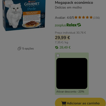
Megapack económico
Delícias em molho
Avaliar: 4.6/5
(
156
)
Preço individual
30,76 €
29,99 €
7,35 € / kg
28,49 €
5 opções
Ativar desconto -20%
Adicionar ao carrinho