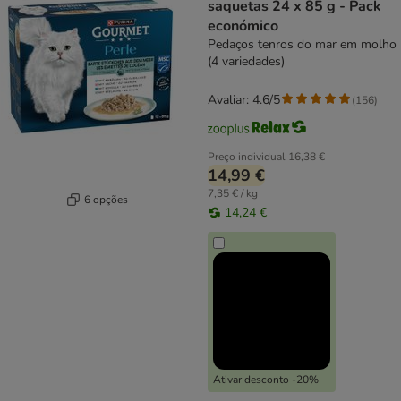
saquetas 24 x 85 g - Pack
económico
Pedaços tenros do mar em molho
(4 variedades)
Avaliar: 4.6/5
(
156
)
Preço individual
16,38 €
14,99 €
7,35 € / kg
6 opções
14,24 €
Ativar desconto -20%