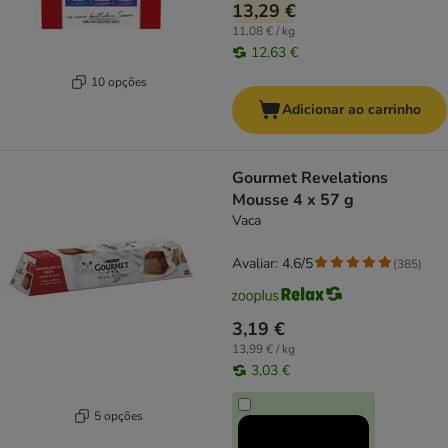
13,29 €
11,08 € / kg
12,63 €
10 opções
Adicionar ao carrinho
Gourmet Revelations
Mousse 4 x 57 g
Vaca
Avaliar: 4.6/5
(
385
)
3,19 €
13,99 € / kg
3,03 €
5 opções