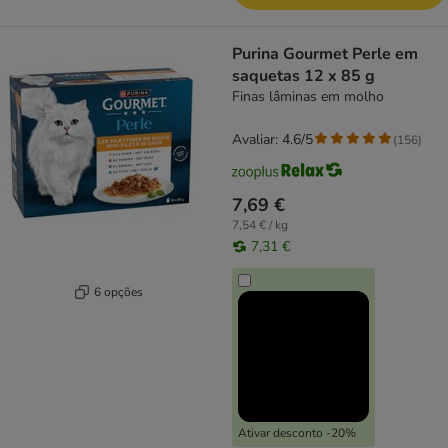
Purina Gourmet Perle em
saquetas 12 x 85 g
Finas lâminas em molho
Avaliar: 4.6/5
(
156
)
7,69 €
7,54 € / kg
7,31 €
6 opções
Ativar desconto -20%