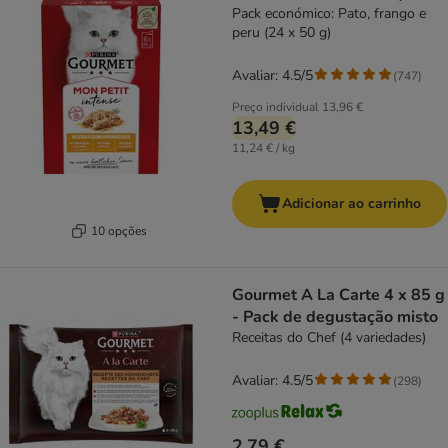
Pack económico: Pato, frango e
peru (24 x 50 g)
Avaliar: 4.5/5
(
747
)
Preço individual
13,96 €
13,49 €
11,24 € / kg
Adicionar ao carrinho
10 opções
Gourmet A La Carte 4 x 85 g
- Pack de degustação misto
Receitas do Chef (4 variedades)
Avaliar: 4.5/5
(
298
)
2,79 €