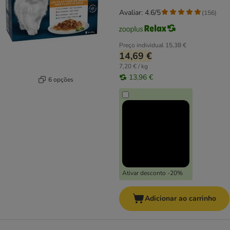
Avaliar: 4.6/5
(
156
)
Preço individual
15,38 €
14,69 €
7,20 € / kg
13,96 €
6 opções
Ativar desconto -20%
Adicionar ao carrinho