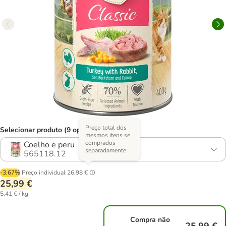
Preço total dos
Selecionar produto (9 opções)
mesmos itens se
comprados
Coelho e peru
separadamente
565118.12
-3.67%
Preço individual
26,98 €
25,99 €
5,41 € / kg
Compra não