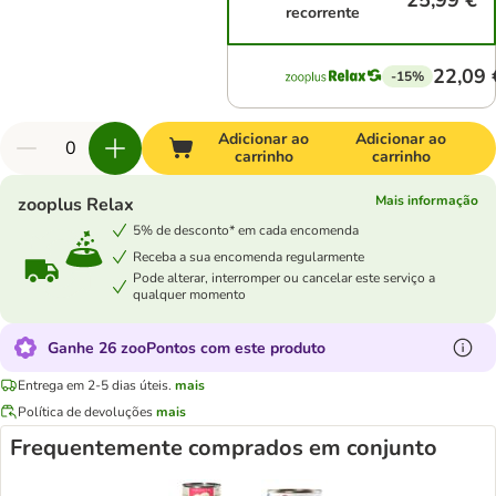
25,99 €
recorrente
22,09 
-15%
Adicionar ao
Adicionar ao
carrinho
carrinho
Mais informação
zooplus Relax
5% de desconto* em cada encomenda
Receba a sua encomenda regularmente
Pode alterar, interromper ou cancelar este serviço a
qualquer momento
Ganhe 26 zooPontos com este produto
Entrega em 2-5 dias úteis.
mais
Política de devoluções
mais
Frequentemente comprados em conjunto