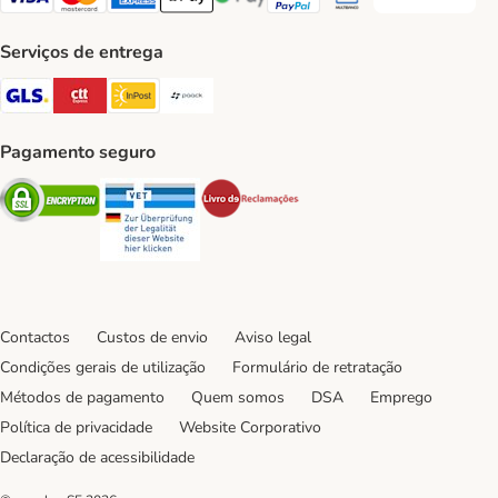
Transferência P
Visa Payment Method
Mastercard Payment Method
American Express Payment Method
Apple Pay Payment Method
Google Pay Payment Method
PayPal Payment Method
Multibanco Payment Met
Serviços de entrega
GLS Shipping Method
CTTExpress Shipping Method
InPost Shipping Method
Paack Shipping Method
Pagamento seguro
Security
Security
Security
Contactos
Custos de envio
Aviso legal
Condições gerais de utilização
Formulário de retratação
Métodos de pagamento
Quem somos
DSA
Emprego
Política de privacidade
Website Corporativo
Declaração de acessibilidade