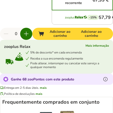
67,99 €
recorrente
57,79 
-15%
Adicionar ao
Adicionar ao
carrinho
carrinho
Mais informação
zooplus Relax
5% de desconto* em cada encomenda
Receba a sua encomenda regularmente
Pode alterar, interromper ou cancelar este serviço a
qualquer momento
Ganhe 68 zooPontos com este produto
Entrega em 2-5 dias úteis.
mais
Política de devoluções
mais
Frequentemente comprados em conjunto