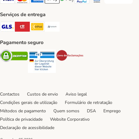
Transferência P
Visa Payment Method
Mastercard Payment Method
American Express Payment Method
Apple Pay Payment Method
Google Pay Payment Method
PayPal Payment Method
Multibanco Payment Met
Serviços de entrega
GLS Shipping Method
CTTExpress Shipping Method
InPost Shipping Method
Paack Shipping Method
Pagamento seguro
Security
Security
Security
Contactos
Custos de envio
Aviso legal
Condições gerais de utilização
Formulário de retratação
Métodos de pagamento
Quem somos
DSA
Emprego
Política de privacidade
Website Corporativo
Declaração de acessibilidade