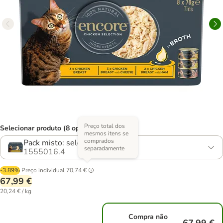
Preço total dos
Selecionar produto (8 opções)
mesmos itens se
comprados
Pack misto: seleção de frango
separadamente
1555016.4
-3.89%
Preço individual
70,74 €
67,99 €
20,24 € / kg
Compra não