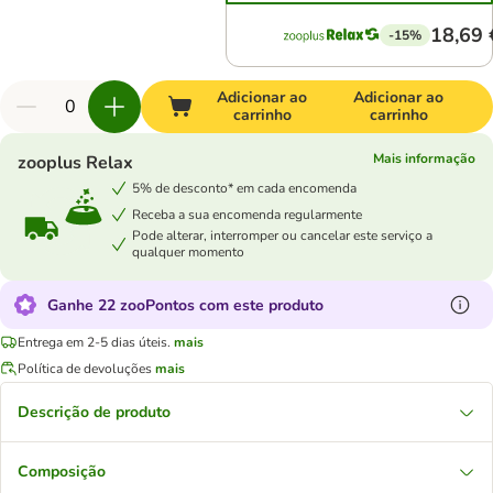
18,69 
-15%
Adicionar ao
Adicionar ao
carrinho
carrinho
Mais informação
zooplus Relax
5% de desconto* em cada encomenda
Receba a sua encomenda regularmente
Pode alterar, interromper ou cancelar este serviço a
qualquer momento
Ganhe 22 zooPontos com este produto
Entrega em 2-5 dias úteis.
mais
Política de devoluções
mais
Descrição de produto
Composição