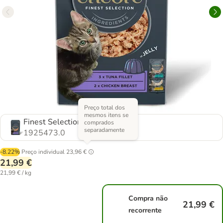
Preço total dos
mesmos itens se
Finest Selection (2 variedades)
comprados
separadamente
1925473.0
-8.22%
Preço individual
23,96 €
21,99 €
21,99 € / kg
Compra não
21,99 €
recorrente