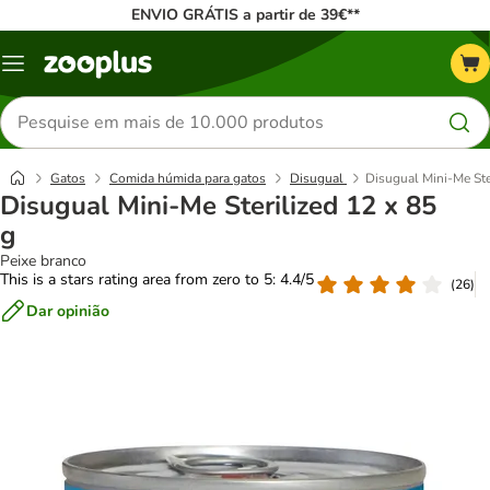
ENVIO GRÁTIS a partir de 39€**
Menu
Pesquisar
produtos
Gatos
Comida húmida para gatos
Disugual
Disugual Mini-Me Ste
Disugual Mini-Me Sterilized 12 x 85
g
Peixe branco
This is a stars rating area from zero to 5: 4.4/5
(
26
)
Dar opinião