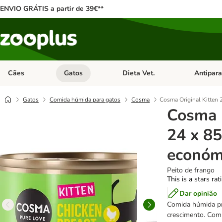
ENVIO GRÁTIS a partir de 39€**
Cães
Gatos
Dieta Vet.
Antipara
Abrir menu de categoria: Cães
Abrir menu de categoria: Gatos
Abrir menu 
Gatos
Comida húmida para gatos
Cosma
Cosma Original Kitten 
Cosma O
24 x 85
económ
Peito de frango
This is a stars ra
Dar opinião
Comida húmida pr
crescimento. Com