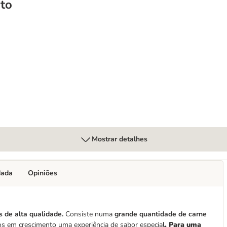
to
 x 85 g - Pack económico
Mostrar detalhes
dada
Opiniões
s de alta qualidade.
Consiste numa
grande quantidade de carne
os em crescimento uma experiência de sabor especia
l
. Para uma