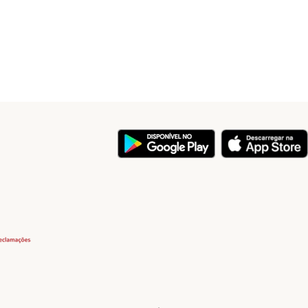
y
Security