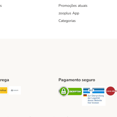
s
Promoções atuais
zooplus App
Categorias
trega
Pagamento seguro
ping Method
TExpress Shipping Method
InPost Shipping Method
Paack Shipping Method
Security
Securit
hod