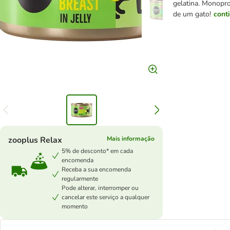
gelatina. Monopr
de um gato!
cont
zooplus Relax
Mais informação
5% de desconto* em cada
encomenda
Receba a sua encomenda
regularmente
Pode alterar, interromper ou
cancelar este serviço a qualquer
momento