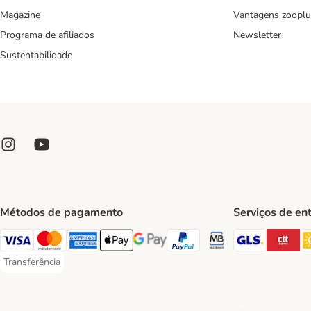
Magazine
Vantagens zooplu
Programa de afiliados
Newsletter
Sustentabilidade
Métodos de pagamento
Serviços de en
GLS Ship
CT
Visa Payment Method
Mastercard Payment Method
American Express Payment Method
Apple Pay Payment Method
Google Pay Payment Method
PayPal Payment Method
Multibanco Payment Met
Transferência
Transferência Payment Method