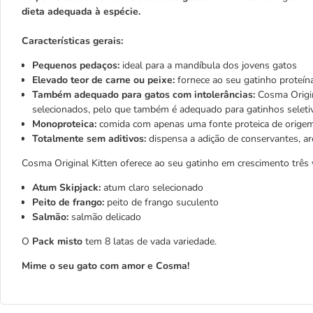
dieta adequada à espécie.
Características gerais:
Pequenos pedaços:
ideal para a mandíbula dos jovens gatos
Elevado teor de carne ou peixe:
fornece ao seu gatinho proteína
Também adequado para gatos com intolerâncias:
Cosma Origin
selecionados, pelo que também é adequado para gatinhos selet
Monoproteica:
comida com apenas uma fonte proteica de orige
Totalmente sem aditivos:
dispensa a adição de conservantes, aro
Cosma Original Kitten oferece ao seu gatinho em crescimento três 
Atum Skipjack:
atum claro selecionado
Peito de frango:
peito de frango suculento
Salmão:
salmão delicado
O
Pack misto
tem 8 latas de vada variedade.
Mime o seu gato com amor e Cosma!