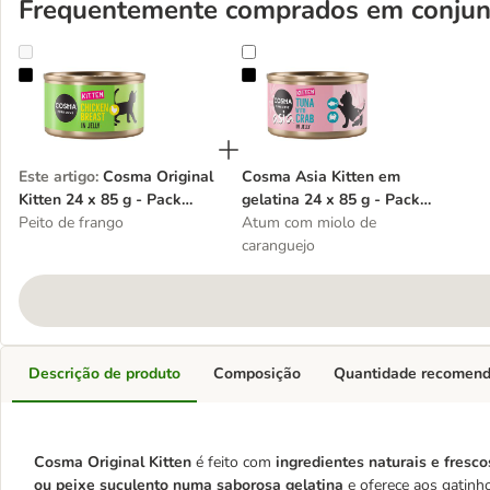
Frequentemente comprados em conjun
Cosma Original Kitten 24 x 85 g - Pack económico
Cosma Asia Kitten em gelatina 24
Este artigo
:
Cosma Original
Cosma Asia Kitten em
Kitten 24 x 85 g - Pack
gelatina 24 x 85 g - Pack
económico
Peito de frango
económico
Atum com miolo de
caranguejo
Descrição de produto
Composição
Quantidade recomen
Cosma Original Kitten
é feito com
ingredientes naturais e fresco
ou peixe suculento numa saborosa gelatina
e oferece aos gatinh