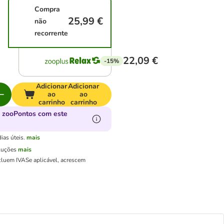
Compra
25,99 €
não
recorrente
22,09 €
-15%
Adicionar
Adicionar
ao
ao
carrinho
carrinho
 zooPontos com este
ias úteis.
mais
luções
mais
cluem IVA
Se aplicável, acrescem