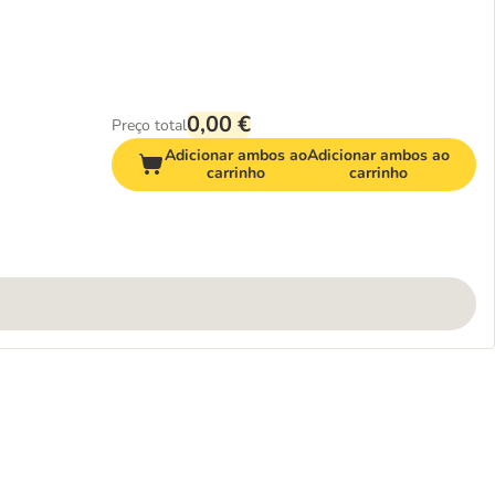
0,00 €
Preço total
Adicionar ambos ao
Adicionar ambos ao
carrinho
carrinho