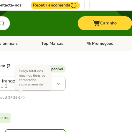
ntacte-nos!
Repetir encomenda
Carrinho
s animais
Top Marcas
% Promoções
ores
nu de categoria: Pássaros
Abrir menu de categoria: Outros animais
Abrir menu de categoria: T
uto (2
% de desconto disponível
Preço total dos
mesmos itens se
comprados
e frango
separadamente
1.3
idual
27,96 €
o -10%