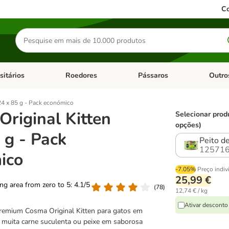
Co
Pesquisar
produtos
sitários
Roedores
Pássaros
Outro
de categoria: Dieta Vet.
Abrir menu de categoria: Antiparasitários
Abrir menu de categoria: Roed
Abrir me
24 x 85 g - Pack económico
riginal Kitten
Selecionar prod
opções)
 g - Pack
Peito d
125716
ico
-7.05%
Preço indiv
25,99 €
ting area from zero to 5: 4.1/5
(
78
)
12,74 € / kg
Ativar descont
emium Cosma Original Kitten para gatos em
 muita carne suculenta ou peixe em saborosa