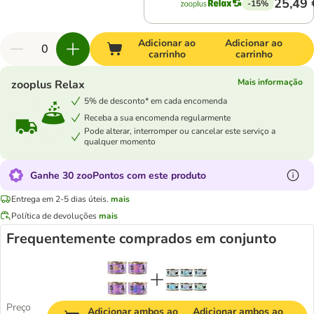
25,49 
-15%
Adicionar ao
Adicionar ao
carrinho
carrinho
Mais informação
zooplus Relax
5% de desconto* em cada encomenda
Receba a sua encomenda regularmente
Pode alterar, interromper ou cancelar este serviço a
qualquer momento
Ganhe 30 zooPontos com este produto
Entrega em 2-5 dias úteis.
mais
Política de devoluções
mais
Frequentemente comprados em conjunto
Preço
Adicionar ambos ao
Adicionar ambos ao