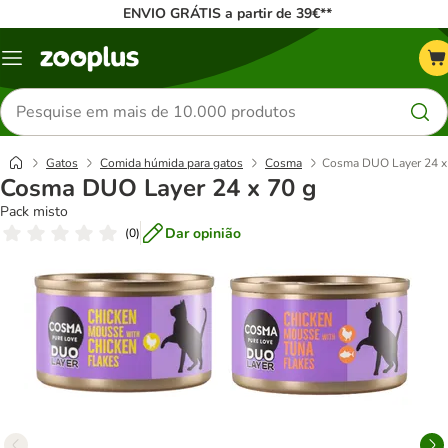
ENVIO GRÁTIS a partir de 39€**
Menu
Pesquisar
produtos
Gatos
Comida húmida para gatos
Cosma
Cosma DUO Layer 24 x
Cosma DUO Layer 24 x 70 g
Pack misto
Dar opinião
(
0
)