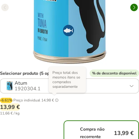
Preço total dos
Selecionar produto (5 opções)
% de desconto disponível
mesmos itens se
comprados
Atum
separadamente
1920304.1
-6.61%
Preço individual
14,98 €
13,99 €
11,66 € / kg
Compra não
13,99 €
recorrente