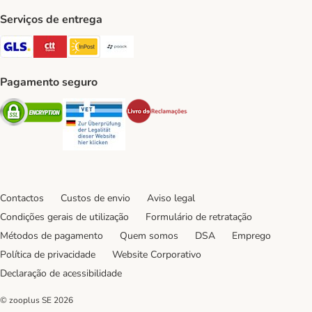
Serviços de entrega
GLS Shipping Method
CTTExpress Shipping Method
InPost Shipping Method
Paack Shipping Method
Pagamento seguro
Security
Security
Security
Contactos
Custos de envio
Aviso legal
Condições gerais de utilização
Formulário de retratação
Métodos de pagamento
Quem somos
DSA
Emprego
Política de privacidade
Website Corporativo
Declaração de acessibilidade
© zooplus SE
2026