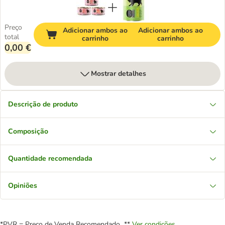
Preço
Adicionar ambos ao
Adicionar ambos ao
total
carrinho
carrinho
0,00 €
Mostrar detalhes
Descrição de produto
Composição
Quantidade recomendada
Opiniões
*PVR = Preço de Venda Recomendado **
Ver condições