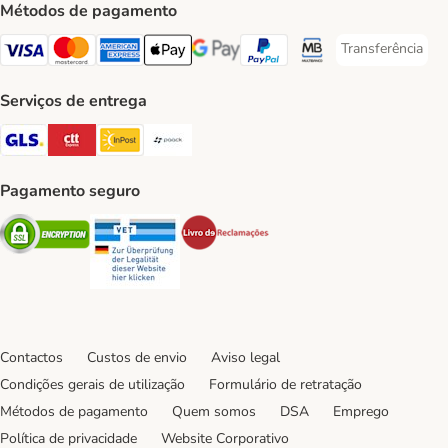
Métodos de pagamento
Transferência
Transferência P
Visa Payment Method
Mastercard Payment Method
American Express Payment Method
Apple Pay Payment Method
Google Pay Payment Method
PayPal Payment Method
Multibanco Payment Met
Serviços de entrega
GLS Shipping Method
CTTExpress Shipping Method
InPost Shipping Method
Paack Shipping Method
Pagamento seguro
Security
Security
Security
Contactos
Custos de envio
Aviso legal
Condições gerais de utilização
Formulário de retratação
Métodos de pagamento
Quem somos
DSA
Emprego
Política de privacidade
Website Corporativo