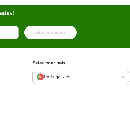
ades!
Subscreva agora!
Selecionar país
Portugal / pt