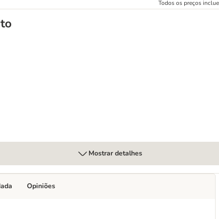
Todos os preços inclu
to
o
s e bebedouros
Mostrar detalhes
dada
Opiniões