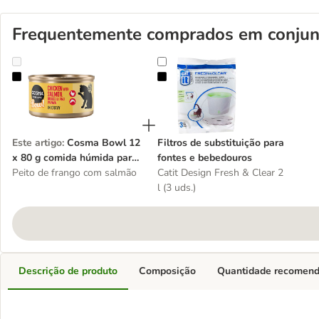
Frequentemente comprados em conjun
Cosma Bowl 12 x 80 g comida húmida para gatos - Pack económic
Filtros de substituição para fonte
Este artigo
:
Cosma Bowl 12
Filtros de substituição para
x 80 g comida húmida para
fontes e bebedouros
gatos - Pack económico
Peito de frango com salmão
Catit Design Fresh & Clear 2
l (3 uds.)
Descrição de produto
Composição
Quantidade recomen