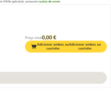
em IVA
Se aplicável, acrescem
custos de envio
.
0,00 €
Preço total
Adicionar ambos ao
Adicionar ambos ao
carrinho
carrinho