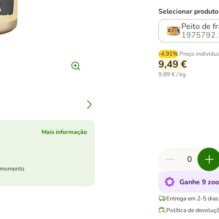
Selecionar produto
Peito de 
1975792.
-4.91%
Preço individu
9,49 €
9,89 € / kg
Mais informação
er momento
Ganhe 9 zoo
Entrega em 2-5 dias 
Política de devoluç