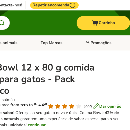
ntacte-nos!
Repetir encomenda
Carrinho
s animais
Top Marcas
% Promoções
ores
nu de categoria: Pássaros
Abrir menu de categoria: Outros animais
Abrir menu de categoria: T
owl 12 x 80 g comida
para gatos - Pack
co
m salmão
g area from zero to 5: 4.4/5
Dar opinião
(
272
)
e sabor!
Ofereça ao seu gato a nova e única Cosma Bowl:
42% de
es naturais
garantem uma experiência de sabor especial para o seu
ais unidades!
continuar