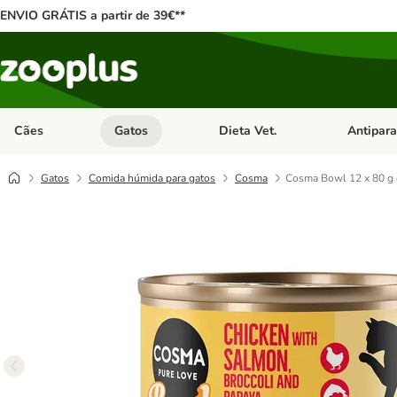
ENVIO GRÁTIS a partir de 39€**
Cães
Gatos
Dieta Vet.
Antipara
Abrir menu de categoria: Cães
Abrir menu de categoria: Gatos
Abrir menu 
Gatos
Comida húmida para gatos
Cosma
Cosma Bowl 12 x 80 g 