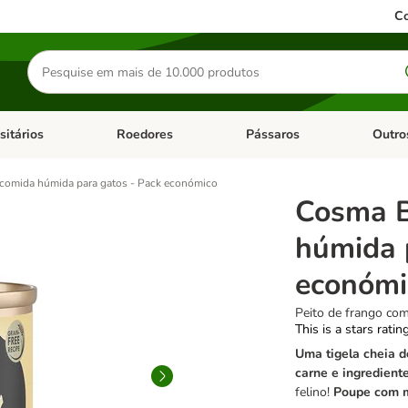
Co
Pesquisar
produtos
sitários
Roedores
Pássaros
Outro
de categoria: Dieta Vet.
Abrir menu de categoria: Antiparasitários
Abrir menu de categoria: Roed
Abrir me
comida húmida para gatos - Pack económico
Cosma B
húmida 
económi
Peito de frango co
This is a stars ratin
Uma tigela cheia d
carne e ingredient
felino!
Poupe com m