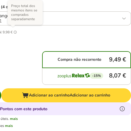
Preço total dos
 (4 opções)
mesmos itens se
comprados
frango com salmão
separadamente
1
al
9,98 €
9,49 €
Compra não recorrente
8,07 €
-15%
Adicionar ao carrinho
Adicionar ao carrinho
Pontos com este produto
úteis.
mais
ões
mais