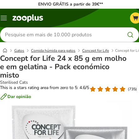
ENVIO GRÁTIS a partir de 39€**
Menu
Pesquisar
produtos
Gatos
Comida húmida para gatos
Concept for Life
Concept for L
Concept for Life 24 x 85 g em molho
e em gelatina - Pack económico
misto
Sterilised Cats
This is a stars rating area from zero to 5: 4.6/5
(
735
)
Dar opinião