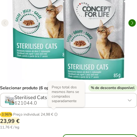
Preço total dos
Selecionar produto (6 opções)
% de desconto disponível
mesmos itens se
comprados
Sterilised Cats
separadamente
621044.0
-3.96%
Preço individual
24,98 €
23,99 €
11,76 € / kg