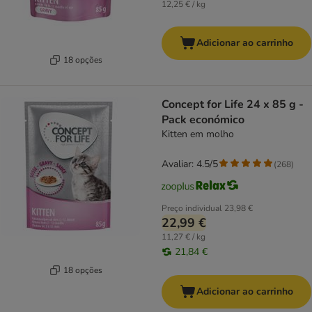
12,25 € / kg
Adicionar ao carrinho
18 opções
Concept for Life 24 x 85 g -
Pack económico
Kitten em molho
Avaliar: 4.5/5
(
268
)
Preço individual
23,98 €
22,99 €
11,27 € / kg
21,84 €
18 opções
Adicionar ao carrinho