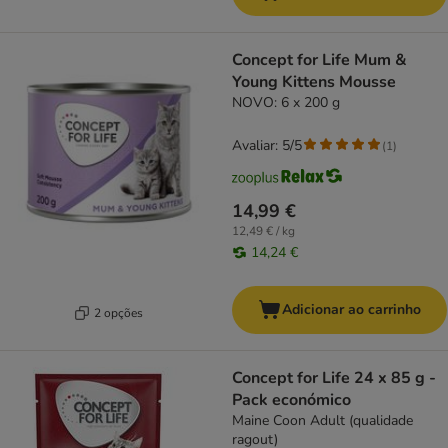
Concept for Life Mum &
Young Kittens Mousse
NOVO: 6 x 200 g
Avaliar: 5/5
(
1
)
14,99 €
12,49 € / kg
14,24 €
Adicionar ao carrinho
2 opções
Concept for Life 24 x 85 g -
Pack económico
Maine Coon Adult (qualidade
ragout)