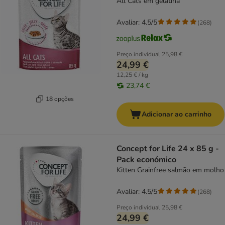
All Cats em gelatina
Avaliar: 4.5/5
(
268
)
Preço individual
25,98 €
24,99 €
12,25 € / kg
23,74 €
18 opções
Adicionar ao carrinho
Concept for Life 24 x 85 g -
Pack económico
Kitten Grainfree salmão em molho
Avaliar: 4.5/5
(
268
)
Preço individual
25,98 €
24,99 €