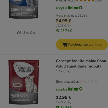
Avaliar: 4.5/5
(
268
)
Preço individual
25,98 €
24,99 €
12,25 € / kg
23,74 €
18 opções
Adicionar ao carrinho
Concept for Life Maine Coon
Adult (qualidade ragout)
12 x 85 g
Sem avaliações
12,99 €
12,74 € / kg
12,34 €