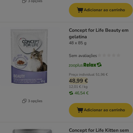
3 opções
Adicionar ao carrinho
Concept for Life Beauty em
gelatina
48 x 85 g
Sem avaliações
Preço individual
51,96 €
48,99 €
12,01 € / kg
46,54 €
3 opções
Adicionar ao carrinho
Concept for Life Kitten sem