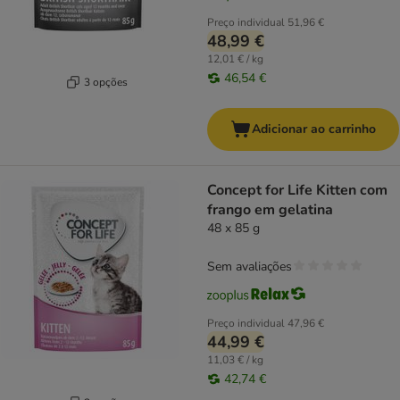
Preço individual
51,96 €
48,99 €
12,01 € / kg
46,54 €
3 opções
Adicionar ao carrinho
Concept for Life Kitten com
frango em gelatina
48 x 85 g
Sem avaliações
Preço individual
47,96 €
44,99 €
11,03 € / kg
42,74 €