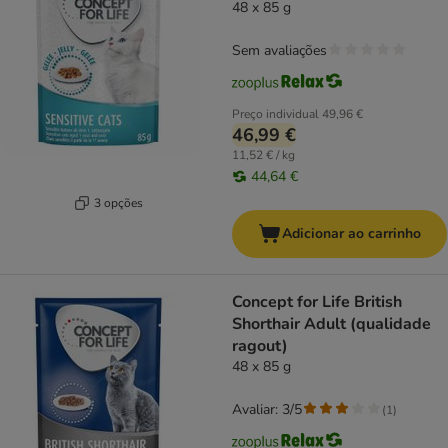
48 x 85 g
Sem avaliações
Preço individual
49,96 €
46,99 €
11,52 € / kg
44,64 €
3 opções
Adicionar ao carrinho
Concept for Life British
Shorthair Adult (qualidade
ragout)
48 x 85 g
Avaliar: 3/5
(
1
)