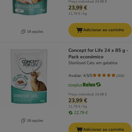
Preço individual
24,98 €
23,99 €
11,76 € / kg
Adicionar ao carrinho
18 opções
Concept for Life 24 x 85 g -
Pack económico
Sterilised Cats em gelatina
Avaliar: 4.5/5
(
268
)
Preço individual
24,98 €
23,99 €
11,76 € / kg
22,79 €
18 opções
Adicionar ao carrinho