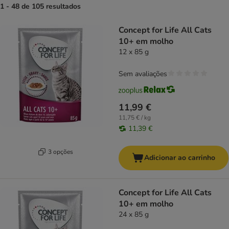
1 - 48 de 105 resultados
product items have been changed
Concept for Life All Cats
10+ em molho
12 x 85 g
Sem avaliações
11,99 €
11,75 € / kg
11,39 €
3 opções
Adicionar ao carrinho
Concept for Life All Cats
10+ em molho
24 x 85 g