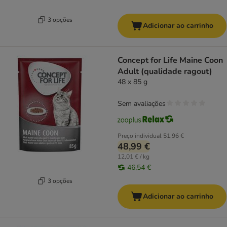
3 opções
Adicionar ao carrinho
Concept for Life Maine Coon
Adult (qualidade ragout)
48 x 85 g
Sem avaliações
Preço individual
51,96 €
48,99 €
12,01 € / kg
46,54 €
3 opções
Adicionar ao carrinho