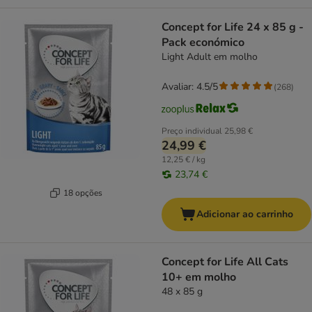
Concept for Life 24 x 85 g -
Pack económico
Light Adult em molho
Avaliar: 4.5/5
(
268
)
Preço individual
25,98 €
24,99 €
12,25 € / kg
23,74 €
18 opções
Adicionar ao carrinho
Concept for Life All Cats
10+ em molho
48 x 85 g