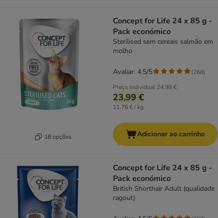
Concept for Life 24 x 85 g -
Pack económico
Sterilised sem cereais salmão em
molho
Avaliar: 4.5/5
(
268
)
Preço individual
24,98 €
23,99 €
11,76 € / kg
Adicionar ao carrinho
18 opções
Concept for Life 24 x 85 g -
Pack económico
British Shorthair Adult (qualidade
ragout)