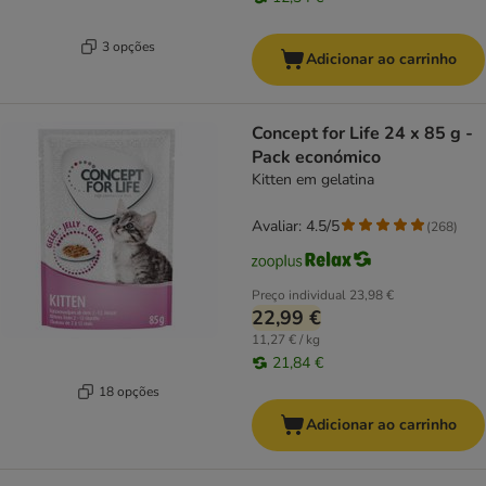
3 opções
Adicionar ao carrinho
Concept for Life 24 x 85 g -
Pack económico
Kitten em gelatina
Avaliar: 4.5/5
(
268
)
Preço individual
23,98 €
22,99 €
11,27 € / kg
21,84 €
18 opções
Adicionar ao carrinho