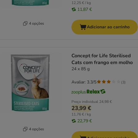
12,25 € / kg
11,87 €
4 opções
Adicionar ao carrinho
Concept for Life Sterilised
Cats com frango em molho
24 x 85 g
Avaliar: 3.3/5
(
3
)
Preço individual
24,98 €
23,99 €
11,76 € / kg
22,79 €
4 opções