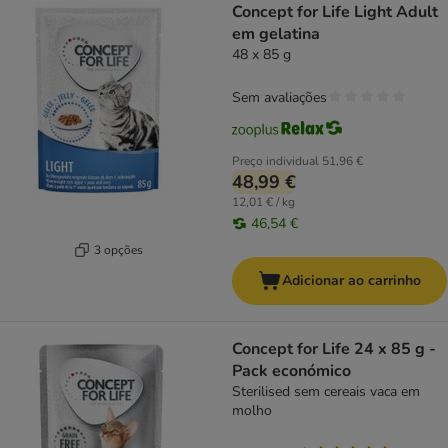
Concept for Life Light Adult
em gelatina
48 x 85 g
Sem avaliações
Preço individual
51,96 €
48,99 €
12,01 € / kg
46,54 €
3 opções
Adicionar ao carrinho
Concept for Life 24 x 85 g -
Pack económico
Sterilised sem cereais vaca em
molho