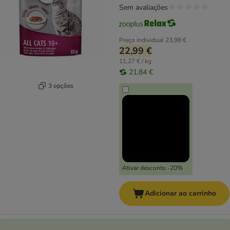
Sem avaliações
Preço individual
23,98 €
22,99 €
11,27 € / kg
21,84 €
3 opções
Ativar desconto -20%
Adicionar ao carrinho