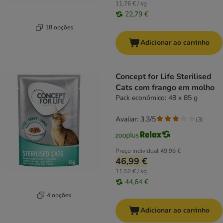
11,76 € / kg
22,79 €
18 opções
Adicionar ao carrinho
Concept for Life Sterilised
Cats com frango em molho
Pack económico: 48 x 85 g
Avaliar: 3.3/5
(
3
)
Preço individual
49,96 €
46,99 €
11,52 € / kg
44,64 €
4 opções
Adicionar ao carrinho