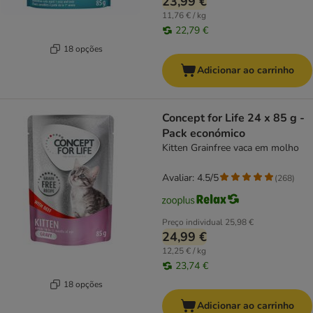
23,99 €
11,76 € / kg
22,79 €
18 opções
Adicionar ao carrinho
Concept for Life 24 x 85 g -
Pack económico
Kitten Grainfree vaca em molho
Avaliar: 4.5/5
(
268
)
Preço individual
25,98 €
24,99 €
12,25 € / kg
23,74 €
18 opções
Adicionar ao carrinho