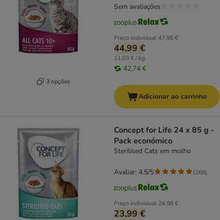
Sem avaliações
Preço individual
47,96 €
44,99 €
11,03 € / kg
42,74 €
3 opções
Adicionar ao carrinho
Concept for Life 24 x 85 g -
Pack económico
Sterilised Cats em molho
Avaliar: 4.5/5
(
268
)
Preço individual
24,98 €
23,99 €