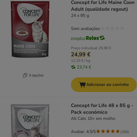
Concept for Life Maine Coon
Adult (qualidade ragout)
24 x 85 g
Sem avaliações
Preço individual
25,98 €
24,99 €
12,25 € / kg
23,74 €
3 opções
Adicionar ao carrinho
Concept for Life 48 x 85 g -
Pack económico
All Cats 10+ em molho
Avaliar: 4.5/5
(
386
)