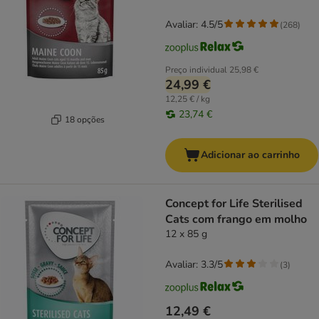
Avaliar: 4.5/5
(
268
)
Preço individual
25,98 €
24,99 €
12,25 € / kg
23,74 €
18 opções
Adicionar ao carrinho
Concept for Life Sterilised
Cats com frango em molho
12 x 85 g
Avaliar: 3.3/5
(
3
)
12,49 €