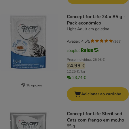
Concept for Life 24 x 85 g -
Pack económico
Light Adult em gelatina
Avaliar: 4.5/5
(
268
)
Preço individual
25,98 €
24,99 €
12,25 € / kg
23,74 €
18 opções
Adicionar ao carrinho
Concept for Life Sterilised
Cats com frango em molho
85 g