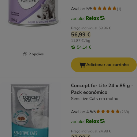
Avaliar: 5/5
(
1
)
Preço individual
59,96 €
56,99 €
11,87 € / kg
54,14 €
2 opções
Adicionar ao carrinho
Concept for Life 24 x 85 g -
Pack económico
Sensitive Cats em molho
Avaliar: 4.5/5
(
268
)
Preço individual
24,98 €