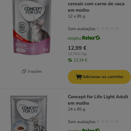
cereais com carne de vaca
em molho
12 x 85 g
Sem avaliações
12,99 €
12,74 € / kg
12,34 €
3 opções
Adicionar ao carrinho
Concept for Life Light Adult
em molho
24 x 85 g
Sem avaliações