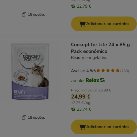
22,79 €
18 opções
Adicionar ao carrinho
Concept for Life 24 x 85 g -
Pack económico
Beauty em gelatina
Avaliar: 4.5/5
(
268
)
Preço individual
25,98 €
24,99 €
12,25 € / kg
23,74 €
18 opções
Adicionar ao carrinho