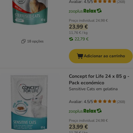
Avaliar: 4.5/5
(
268
)
Preço individual
24,98 €
23,99 €
11,76 € / kg
22,79 €
18 opções
Adicionar ao carrinho
Concept for Life 24 x 85 g -
Pack económico
Sensitive Cats em gelatina
Avaliar: 4.5/5
(
268
)
Preço individual
24,98 €
23,99 €
11,76 € / kg