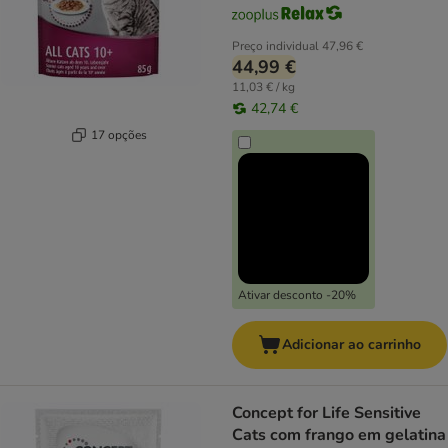
Preço individual
47,96 €
44,99 €
11,03 € / kg
42,74 €
17 opções
Ativar desconto -20%
Adicionar ao carrinho
Concept for Life Sensitive
Cats com frango em gelatina