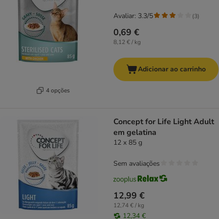
Avaliar: 3.3/5
(
3
)
0,69 €
8,12 € / kg
Adicionar ao carrinho
4 opções
Concept for Life Light Adult
em gelatina
12 x 85 g
Sem avaliações
12,99 €
12,74 € / kg
12,34 €