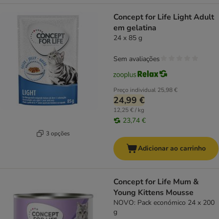
Concept for Life Light Adult
em gelatina
24 x 85 g
Sem avaliações
Preço individual
25,98 €
24,99 €
12,25 € / kg
23,74 €
3 opções
Adicionar ao carrinho
Concept for Life Mum &
Young Kittens Mousse
NOVO: Pack económico 24 x 200
g