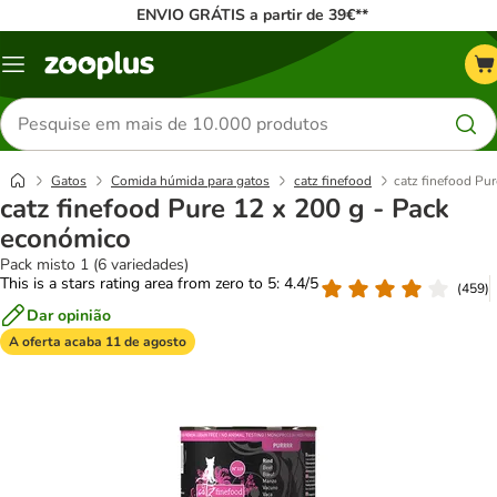
ENVIO GRÁTIS a partir de 39€**
Menu
Pesquisar
produtos
Gatos
Comida húmida para gatos
catz finefood
catz finefood Pu
catz finefood Pure 12 x 200 g - Pack
económico
Pack misto 1 (6 variedades)
This is a stars rating area from zero to 5: 4.4/5
(
459
)
Dar opinião
A oferta acaba 11 de agosto