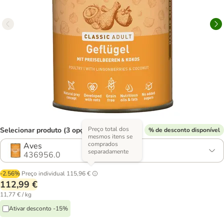
Preço total dos
Selecionar produto (3 opções)
% de desconto disponível
mesmos itens se
comprados
Aves
separadamente
436956.0
-2.56%
Preço individual
115,96 €
112,99 €
11,77 € / kg
Ativar desconto -15%