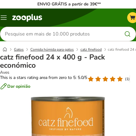
ENVIO GRÁTIS a partir de 39€**
Menu
Pesquisar
produtos
Gatos
Comida húmida para gatos
catz finefood
catz finefood 24
catz finefood 24 x 400 g - Pack
económico
Aves
This is a stars rating area from zero to 5: 5.0/5
(
1
)
Dar opinião