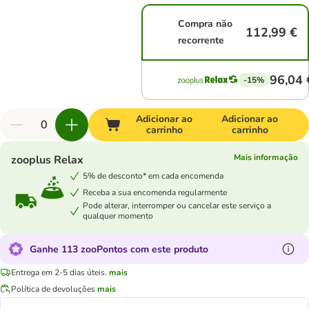
Compra não
112,99 €
recorrente
96,04 
-15%
Adicionar ao
Adicionar ao
carrinho
carrinho
Mais informação
zooplus Relax
5% de desconto* em cada encomenda
Receba a sua encomenda regularmente
Pode alterar, interromper ou cancelar este serviço a
qualquer momento
Ganhe 113 zooPontos com este produto
Entrega em 2-5 dias úteis.
mais
Política de devoluções
mais