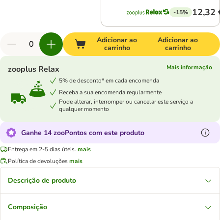
12,32 
-15%
Adicionar ao
Adicionar ao
carrinho
carrinho
Mais informação
zooplus Relax
5% de desconto* em cada encomenda
Receba a sua encomenda regularmente
Pode alterar, interromper ou cancelar este serviço a
qualquer momento
Ganhe 14 zooPontos com este produto
Entrega em 2-5 dias úteis.
mais
Política de devoluções
mais
Descrição de produto
Composição