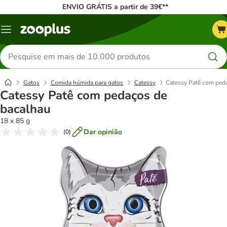
ENVIO GRÁTIS a partir de 39€**
Menu
Pesquisar
produtos
Gatos
Comida húmida para gatos
Catessy
Catessy Patê com ped
Catessy Patê com pedaços de
bacalhau
18 x 85 g
Dar opinião
(
0
)