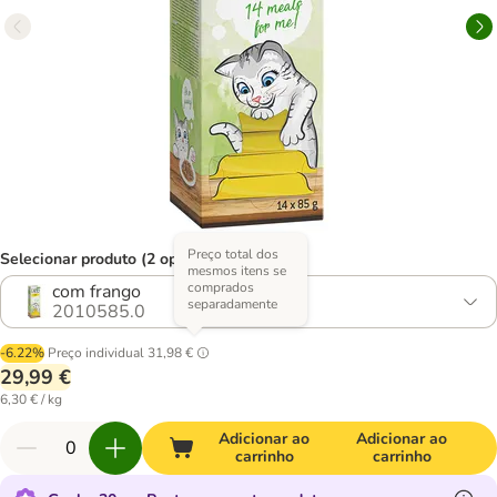
Preço total dos
Selecionar produto (2 opções)
mesmos itens se
comprados
com frango
separadamente
2010585.0
-6.22%
Preço individual
31,98 €
29,99 €
6,30 € / kg
Adicionar ao
Adicionar ao
carrinho
carrinho