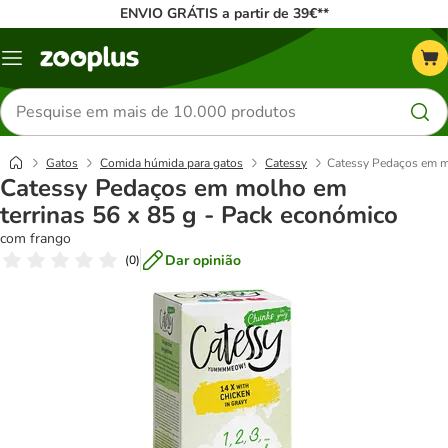
ENVIO GRÁTIS a partir de 39€**
Menu
Pesquisar
produtos
Gatos
Comida húmida para gatos
Catessy
Catessy Pedaços em mo
Catessy Pedaços em molho em
terrinas 56 x 85 g - Pack económico
com frango
Dar opinião
(
0
)