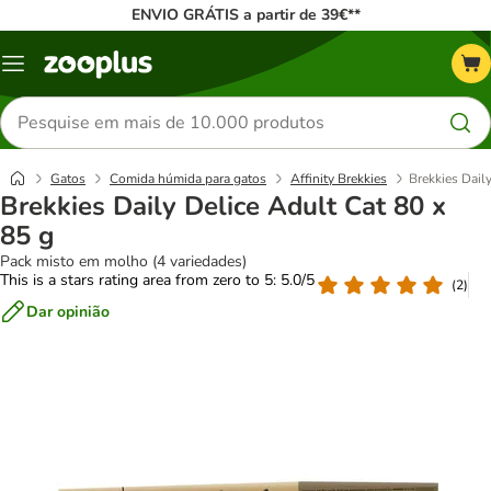
ENVIO GRÁTIS a partir de 39€**
Menu
Pesquisar
produtos
Gatos
Comida húmida para gatos
Affinity Brekkies
Brekkies Dail
Brekkies Daily Delice Adult Cat 80 x
85 g
Pack misto em molho (4 variedades)
This is a stars rating area from zero to 5: 5.0/5
(
2
)
Dar opinião