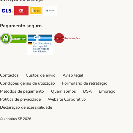
GLS Shipping Method
CTTExpress Shipping Method
InPost Shipping Method
Paack Shipping Method
Pagamento seguro
Security
Security
Security
Contactos
Custos de envio
Aviso legal
Condições gerais de utilização
Formulário de retratação
Métodos de pagamento
Quem somos
DSA
Emprego
Política de privacidade
Website Corporativo
Declaração de acessibilidade
© zooplus SE
2026