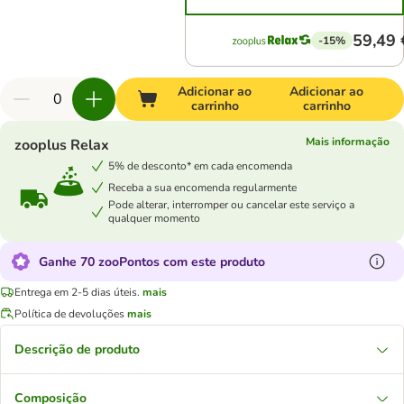
59,49 
-15%
Adicionar ao
Adicionar ao
carrinho
carrinho
Mais informação
zooplus Relax
5% de desconto* em cada encomenda
Receba a sua encomenda regularmente
Pode alterar, interromper ou cancelar este serviço a
qualquer momento
Ganhe 70 zooPontos com este produto
Entrega em 2-5 dias úteis.
mais
Política de devoluções
mais
Descrição de produto
Composição