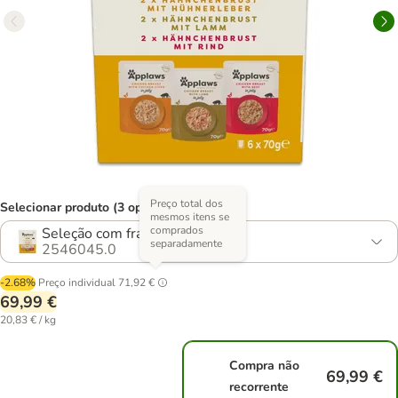
Preço total dos
Selecionar produto (3 opções)
mesmos itens se
comprados
Seleção com frango
separadamente
2546045.0
-2.68%
Preço individual
71,92 €
69,99 €
20,83 € / kg
Compra não
69,99 €
recorrente