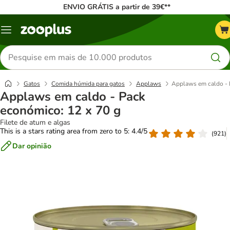
ENVIO GRÁTIS a partir de 39€**
Menu
Pesquisar
produtos
Gatos
Comida húmida para gatos
Applaws
Applaws em caldo - 
Applaws em caldo - Pack
económico: 12 x 70 g
Filete de atum e algas
This is a stars rating area from zero to 5: 4.4/5
(
921
)
Dar opinião