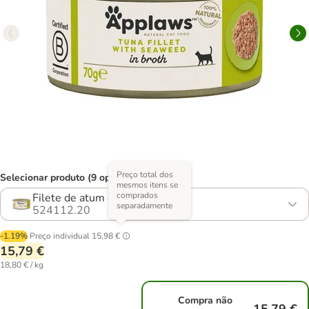
Preço total dos
Selecionar produto (9 opções)
mesmos itens se
comprados
Filete de atum e algas
separadamente
524112.20
-1.19%
Preço individual
15,98 €
15,79 €
18,80 € / kg
Compra não