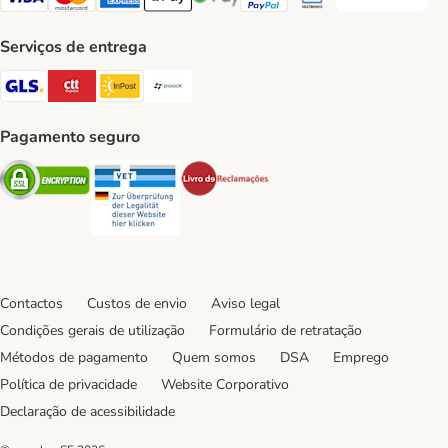
Transferência P
Visa Payment Method
Mastercard Payment Method
American Express Payment Method
Apple Pay Payment Method
Google Pay Payment Method
PayPal Payment Method
Multibanco Payment Met
Serviços de entrega
GLS Shipping Method
CTTExpress Shipping Method
InPost Shipping Method
Paack Shipping Method
Pagamento seguro
Security
Security
Security
Contactos
Custos de envio
Aviso legal
Condições gerais de utilização
Formulário de retratação
Métodos de pagamento
Quem somos
DSA
Emprego
Política de privacidade
Website Corporativo
Declaração de acessibilidade