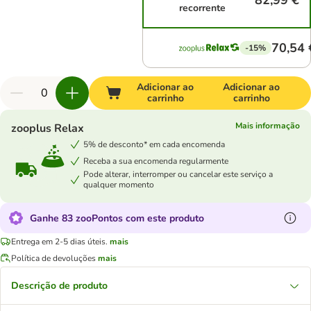
82,99 €
recorrente
70,54 
-15%
Adicionar ao
Adicionar ao
carrinho
carrinho
Mais informação
zooplus Relax
5% de desconto* em cada encomenda
Receba a sua encomenda regularmente
Pode alterar, interromper ou cancelar este serviço a
qualquer momento
Ganhe 83 zooPontos com este produto
Entrega em 2-5 dias úteis.
mais
Política de devoluções
mais
Descrição de produto