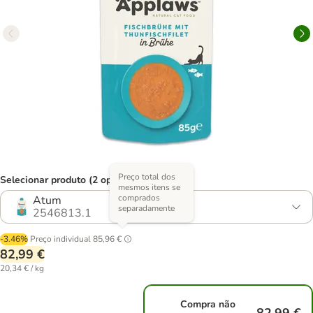
Preço total dos
Selecionar produto (2 opções)
mesmos itens se
comprados
Atum
separadamente
2546813.1
-3.46%
Preço individual
85,96 €
82,99 €
20,34 € / kg
Compra não