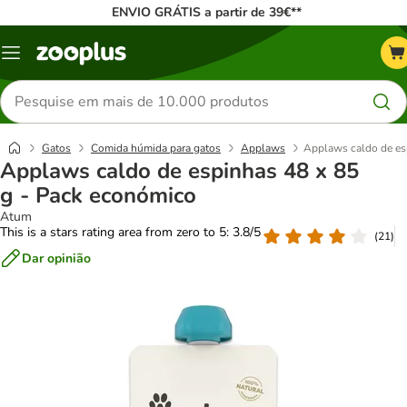
ENVIO GRÁTIS a partir de 39€**
Menu
Pesquisar
produtos
Gatos
Comida húmida para gatos
Applaws
Applaws caldo de es
Applaws caldo de espinhas 48 x 85
g - Pack económico
Atum
This is a stars rating area from zero to 5: 3.8/5
(
21
)
Dar opinião