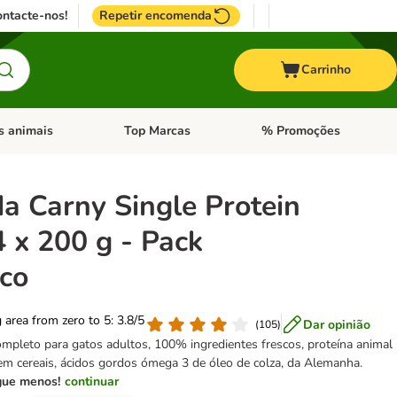
ntacte-nos!
Repetir encomenda
Carrinho
s animais
Top Marcas
% Promoções
ores
nu de categoria: Pássaros
Abrir menu de categoria: Outros animais
Abrir menu de categoria: T
a Carny Single Protein
 x 200 g - Pack
co
g area from zero to 5: 3.8/5
Dar opinião
(
105
)
mpleto para gatos adultos, 100% ingredientes frescos, proteína animal
em cereais, ácidos gordos ómega 3 de óleo de colza, da Alemanha.
gue menos!
continuar