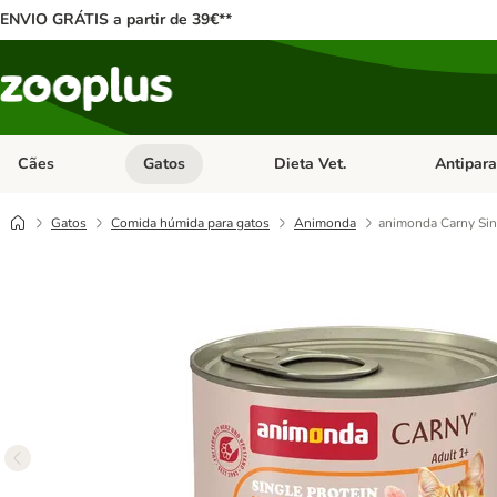
ENVIO GRÁTIS a partir de 39€**
Cães
Gatos
Dieta Vet.
Antipara
Abrir menu de categoria: Cães
Abrir menu de categoria: Gatos
Abrir menu 
Gatos
Comida húmida para gatos
Animonda
animonda Carny Sin