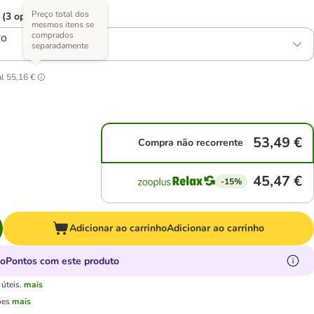
Preço total dos
 (3 opções)
mesmos itens se
comprados
ro
separadamente
al
55,16 €
53,49 €
Compra não recorrente
45,47 €
-15%
Adicionar ao carrinho
Adicionar ao carrinho
oPontos com este produto
úteis.
mais
ões
mais