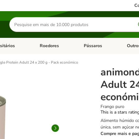
Co
Pesquisar
produtos
sitários
Roedores
Pássaros
Outro
de categoria: Dieta Vet.
Abrir menu de categoria: Antiparasitários
Abrir menu de categoria: Roed
Abrir me
gle Protein Adult 24 x 200 g - Pack económico
animond
Adult 24
económi
Frango puro
This is a stars ratin
Alimento húmido co
única, sem açúcar n
Compre mais e pa