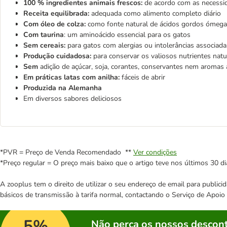
100 % ingredientes animais frescos:
de acordo com as necessid
Receita equilibrada:
adequada como alimento completo diário
Com óleo de colza:
como fonte natural de ácidos gordos ómega
Com taurina
: um aminoácido essencial para os gatos
Sem cereais:
para gatos com alergias ou intolerâncias associada
Produção cuidadosa:
para conservar os valiosos nutrientes natu
Sem
adição de açúcar, soja, corantes, conservantes nem aromas ar
Em práticas latas com anilha:
fáceis de abrir
Produzida na Alemanha
Em diversos sabores deliciosos
*PVR = Preço de Venda Recomendado **
Ver condições
*Preço regular = O preço mais baixo que o artigo teve nos últimos 30 di
A zooplus tem o direito de utilizar o seu endereço de email para publi
básicos de transmissão à tarifa normal, contactando o Serviço de Apoi
5%
Não perca os nossos descont