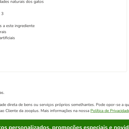
ades naturais dos gatos
 3
s a este ingrediente
rais
tificiais
as.
cidade direta de bens ou serviços próprios semelhantes. Pode opor-se a
o ao Cliente da zooplus. Mais informações na nossa
Política de Privacidad
os personalizados, promoções especiais e novid