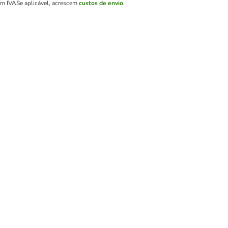
em IVA
Se aplicável, acrescem
custos de envio
.