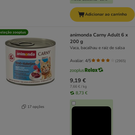
Adicionar ao carrinho
eleção zooplus
animonda Carny Adult 6 x
200 g
Vaca, bacalhau e raiz de salsa
Avaliar: 4/5
(
2965
)
9,19 €
7,66 € / kg
8,73 €
17 opções