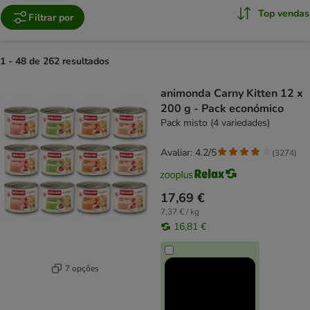
Top vendas
Filtrar por
1 - 48 de 262 resultados
product items have been changed
animonda Carny Kitten 12 x
200 g - Pack económico
Pack misto (4 variedades)
Avaliar: 4.2/5
(
3274
)
17,69 €
7,37 € / kg
16,81 €
7 opções