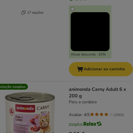
17 opções
Ativar desconto -10%
Adicionar ao carrinho
eleção zooplus
animonda Carny Adult 6 x
200 g
Peru e cordeiro
Avaliar: 4/5
(
2965
)