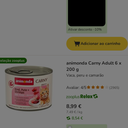
Ativar desconto -10%
Adicionar ao carrinho
eleção zooplus
animonda Carny Adult 6 x
200 g
Vaca, peru e camarão
Avaliar: 4/5
(
2965
)
8,99 €
7,49 € / kg
8,54 €