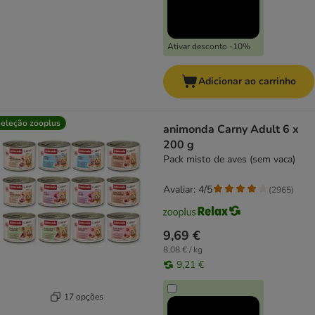
Ativar desconto -10%
Adicionar ao carrinho
eleção zooplus
animonda Carny Adult 6 x
200 g
Pack misto de aves (sem vaca)
Avaliar: 4/5
(
2965
)
9,69 €
8,08 € / kg
9,21 €
17 opções