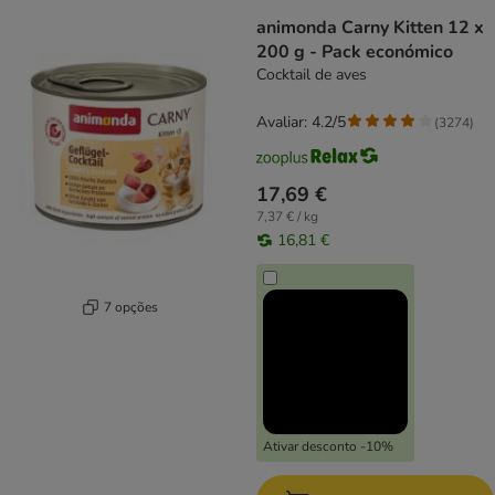
animonda Carny Kitten 12 x
200 g - Pack económico
Cocktail de aves
Avaliar: 4.2/5
(
3274
)
17,69 €
7,37 € / kg
16,81 €
7 opções
Ativar desconto -10%