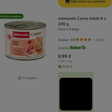
Adicionar ao carrinho
eleção zooplus
animonda Carny Adult 6 x
200 g
Vaca e frango
Avaliar: 4/5
(
2965
)
8,99 €
7,49 € / kg
8,54 €
17 opções