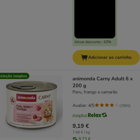
Ativar desconto -10%
Adicionar ao carrinho
eleção zooplus
animonda Carny Adult 6 x
200 g
Peru, frango e camarão
Avaliar: 4/5
(
2965
)
9,19 €
7,66 € / kg
8,73 €