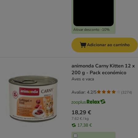
Ativar desconto -10%
Adicionar ao carrinho
animonda Carny Kitten 12 x
200 g - Pack económico
Aves e vaca
Avaliar: 4.2/5
(
3274
)
18,29 €
7,62 € / kg
17,38 €