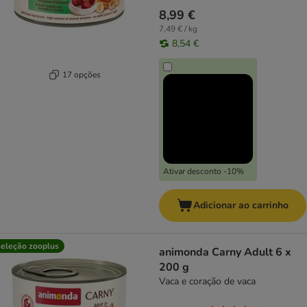
8,99 €
7,49 € / kg
8,54 €
17 opções
Ativar desconto -10%
Adicionar ao carrinho
eleção zooplus
animonda Carny Adult 6 x
200 g
Vaca e coração de vaca