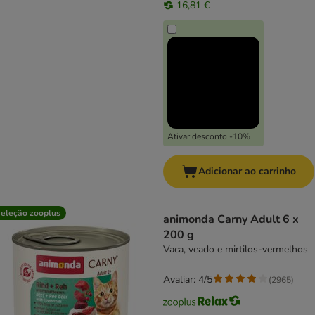
16,81 €
Ativar desconto -10%
Adicionar ao carrinho
eleção zooplus
animonda Carny Adult 6 x
200 g
Vaca, veado e mirtilos-vermelhos
Avaliar: 4/5
(
2965
)