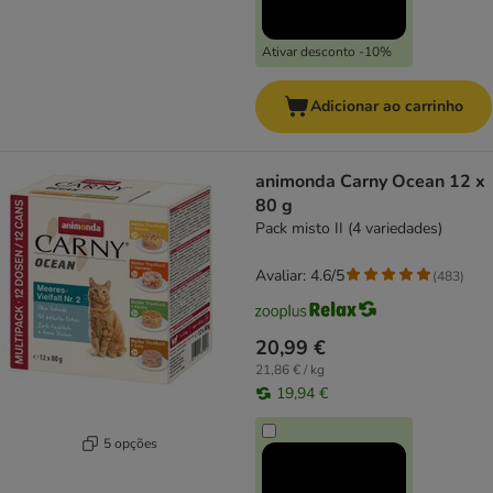
Ativar desconto -10%
Adicionar ao carrinho
animonda Carny Ocean 12 x
80 g
Pack misto II (4 variedades)
Avaliar: 4.6/5
(
483
)
20,99 €
21,86 € / kg
19,94 €
5 opções