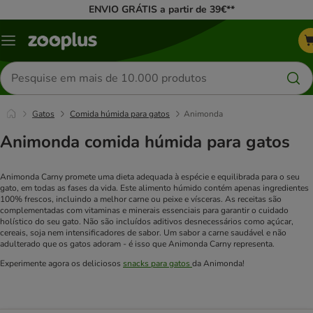
ENVIO GRÁTIS a partir de 39€**
Menu
Pesquisar
produtos
Gatos
Comida húmida para gatos
Animonda
Animonda comida húmida para gatos
Animonda Carny promete uma dieta adequada à espécie e equilibrada para o seu
gato, em todas as fases da vida. Este alimento húmido contém apenas ingredientes
100% frescos, incluindo a melhor carne ou peixe e vísceras. As receitas são
complementadas com vitaminas e minerais essenciais para garantir o cuidado
holístico do seu gato. Não são incluídos aditivos desnecessários como açúcar,
cereais, soja nem intensificadores de sabor. Um sabor a carne saudável e não
adulterado que os gatos adoram - é isso que Animonda Carny representa.
Experimente agora os deliciosos
snacks para gatos
da Animonda!