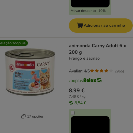
Ativar desconto -10%
Adicionar ao carrinho
eleção zooplus
animonda Carny Adult 6 x
200 g
Frango e salmão
Avaliar: 4/5
(
2965
)
8,99 €
7,49 € / kg
8,54 €
17 opções