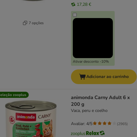
17,28 €
7 opções
Ativar desconto -10%
Adicionar ao carrinho
eleção zooplus
animonda Carny Adult 6 x
200 g
Vaca, peru e coelho
Avaliar: 4/5
(
2965
)