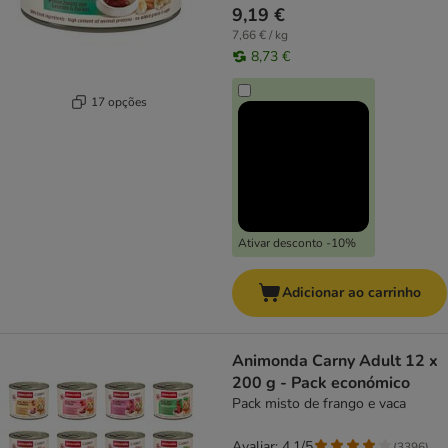
9,19 €
7,66 € / kg
8,73 €
17 opções
Ativar desconto -10%
Adicionar ao carrinho
Animonda Carny Adult 12 x
200 g - Pack económico
Pack misto de frango e vaca
Avaliar: 4.1/5
(
3396
)