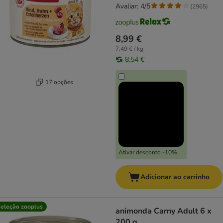
Avaliar: 4/5
(
2965
)
8,99 €
7,49 € / kg
8,54 €
17 opções
Ativar desconto -10%
Adicionar ao carrinho
eleção zooplus
animonda Carny Adult 6 x
200 g