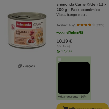
animonda Carny Kitten 12 x
200 g - Pack económico
Vitela, frango e peru
Avaliar: 4.2/5
(
3274
)
18,19 €
7,58 € / kg
17,28 €
7 opções
Ativar desconto -10%
Adicionar ao carrinho