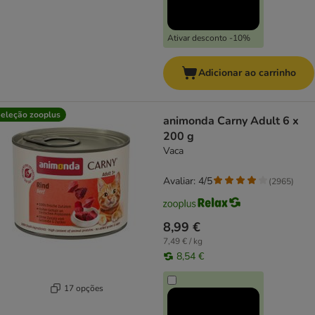
Ativar desconto -10%
Adicionar ao carrinho
eleção zooplus
animonda Carny Adult 6 x
200 g
Vaca
Avaliar: 4/5
(
2965
)
8,99 €
7,49 € / kg
8,54 €
17 opções