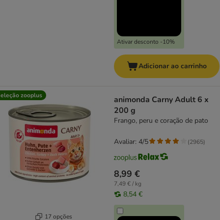
Ativar desconto -10%
Adicionar ao carrinho
eleção zooplus
animonda Carny Adult 6 x
200 g
Frango, peru e coração de pato
Avaliar: 4/5
(
2965
)
8,99 €
7,49 € / kg
8,54 €
17 opções