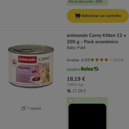
Ativar desconto -10%
Adicionar ao carrinho
animonda Carny Kitten 12 x
200 g - Pack económico
Baby-Patê
Avaliar: 4.2/5
(
3274
)
18,19 €
7,58 € / kg
17,28 €
7 opções