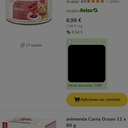
Avaliar: 4/5
(
2965
)
8,99 €
7,49 € / kg
8,54 €
17 opções
Ativar desconto -10%
Adicionar ao carrinho
animonda Carny Ocean 12 x
80 g