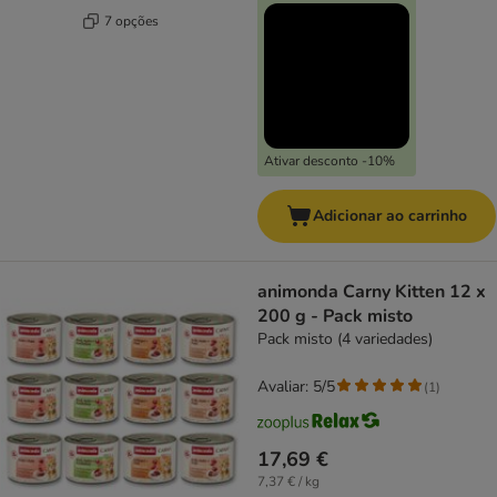
7 opções
Ativar desconto -10%
Adicionar ao carrinho
animonda Carny Kitten 12 x
200 g - Pack misto
Pack misto (4 variedades)
Avaliar: 5/5
(
1
)
17,69 €
7,37 € / kg