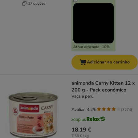
17 opções
Ativar desconto -10%
Adicionar ao carrinho
animonda Carny Kitten 12 x
200 g - Pack económico
Vaca e peru
Avaliar: 4.2/5
(
3274
)
18,19 €
7,58 € / kg