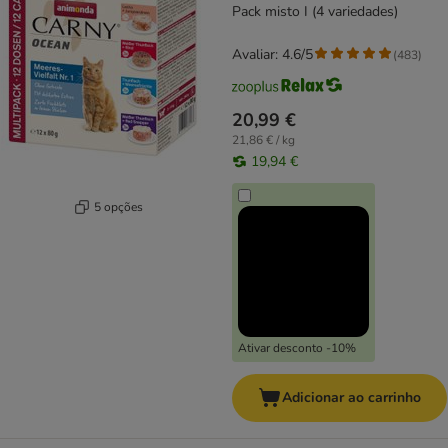
Pack misto I (4 variedades)
Avaliar: 4.6/5
(
483
)
20,99 €
21,86 € / kg
19,94 €
5 opções
Ativar desconto -10%
Adicionar ao carrinho