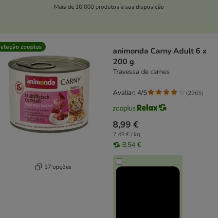
Mais de 10.000 produtos à sua disposição
eleção zooplus
animonda Carny Adult 6 x
200 g
Travessa de carnes
Avaliar: 4/5
(
2965
)
8,99 €
7,49 € / kg
8,54 €
17 opções