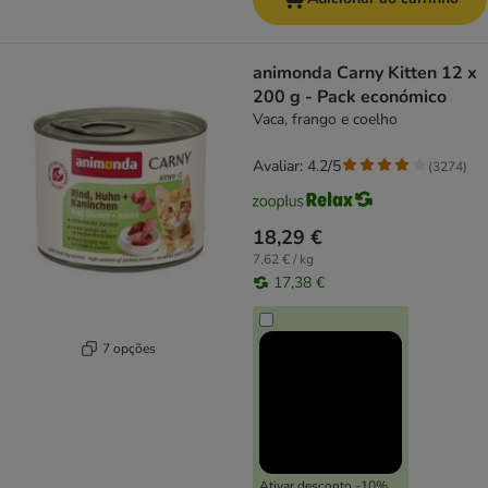
animonda Carny Kitten 12 x
200 g - Pack económico
Vaca, frango e coelho
Avaliar: 4.2/5
(
3274
)
18,29 €
7,62 € / kg
17,38 €
7 opções
Ativar desconto -10%