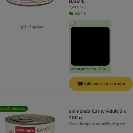
8,99 €
7,49 € / kg
8,54 €
17 opções
Ativar desconto -10%
Adicionar ao carrinho
eleção zooplus
animonda Carny Adult 6 x
200 g
Vaca, frango e coração de pato