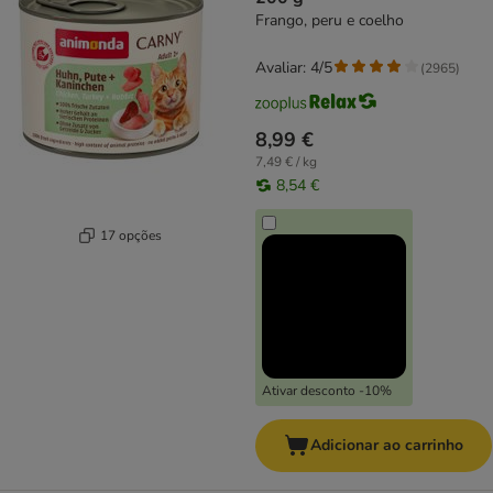
Frango, peru e coelho
Avaliar: 4/5
(
2965
)
8,99 €
7,49 € / kg
8,54 €
17 opções
Ativar desconto -10%
Adicionar ao carrinho