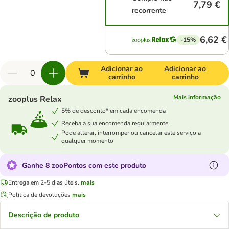
7,79 €
recorrente
6,62 €
-15%
Adicionar ao
Adicionar ao
carrinho
carrinho
Mais informação
zooplus Relax
5% de desconto* em cada encomenda
Receba a sua encomenda regularmente
Pode alterar, interromper ou cancelar este serviço a
qualquer momento
Ganhe 8 zooPontos com este produto
Entrega em 2-5 dias úteis.
mais
Política de devoluções
mais
Descrição de produto