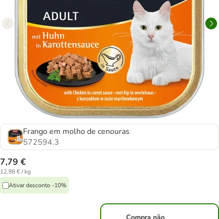
Frango em molho de cenouras
572594.3
7,79 €
12,98 € / kg
Ativar desconto -10%
Compra não