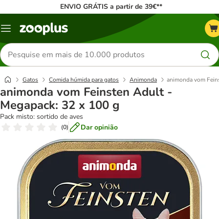
ENVIO GRÁTIS a partir de 39€**
Menu
Pesquisar
produtos
Gatos
Comida húmida para gatos
Animonda
animonda vom Feins
animonda vom Feinsten Adult -
Megapack: 32 x 100 g
Pack misto: sortido de aves
Dar opinião
(
0
)