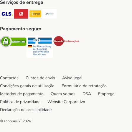
Serviços de entrega
GLS Shipping Method
CTTExpress Shipping Method
InPost Shipping Method
Paack Shipping Method
Pagamento seguro
Security
Security
Security
Contactos
Custos de envio
Aviso legal
Condições gerais de utilização
Formulário de retratação
Métodos de pagamento
Quem somos
DSA
Emprego
Política de privacidade
Website Corporativo
Declaração de acessibilidade
© zooplus SE
2026