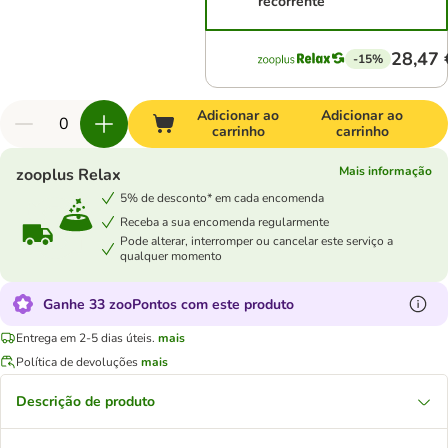
recorrente
28,47 
-15%
Adicionar ao
Adicionar ao
carrinho
carrinho
Mais informação
zooplus Relax
5% de desconto* em cada encomenda
Receba a sua encomenda regularmente
Pode alterar, interromper ou cancelar este serviço a
qualquer momento
Ganhe 33 zooPontos com este produto
Entrega em 2-5 dias úteis.
mais
Política de devoluções
mais
Descrição de produto