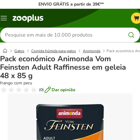
ENVIO GRÁTIS a partir de 39€**
Menu
Pesquisar
produtos
Gatos
Comida húmida para gatos
Animonda
Pack económico Ani
Pack económico Animonda Vom
Feinsten Adult Raffinesse em geleia
48 x 85 g
frango com peru
Dar opinião
(
0
)