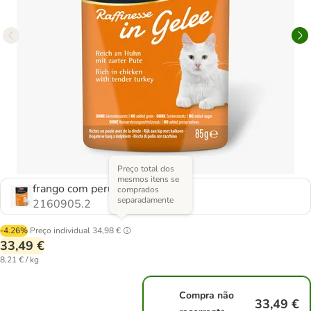
Preço total dos
mesmos itens se
frango com peru
comprados
separadamente
2160905.2
-4.26%
Preço individual
34,98 €
33,49 €
8,21 € / kg
Compra não
33,49 €