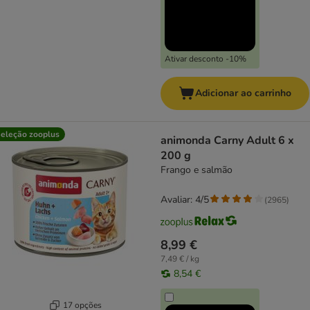
Ativar desconto -10%
Adicionar ao carrinho
eleção zooplus
animonda Carny Adult 6 x
200 g
Frango e salmão
Avaliar: 4/5
(
2965
)
8,99 €
7,49 € / kg
8,54 €
17 opções