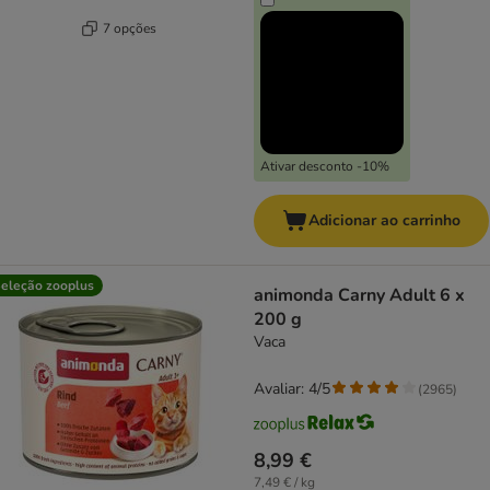
7 opções
Ativar desconto -10%
Adicionar ao carrinho
eleção zooplus
animonda Carny Adult 6 x
200 g
Vaca
Avaliar: 4/5
(
2965
)
8,99 €
7,49 € / kg