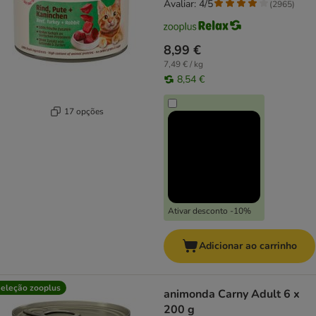
Avaliar: 4/5
(
2965
)
8,99 €
7,49 € / kg
8,54 €
17 opções
Ativar desconto -10%
Adicionar ao carrinho
eleção zooplus
animonda Carny Adult 6 x
200 g