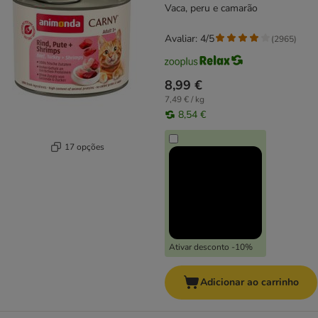
Vaca, peru e camarão
Avaliar: 4/5
(
2965
)
8,99 €
7,49 € / kg
8,54 €
17 opções
Ativar desconto -10%
Adicionar ao carrinho