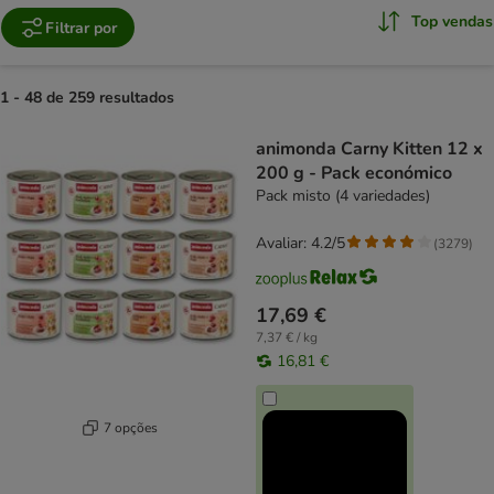
Top vendas
Filtrar por
1 - 48 de 259 resultados
product items have been changed
animonda Carny Kitten 12 x
200 g - Pack económico
Pack misto (4 variedades)
Avaliar: 4.2/5
(
3279
)
17,69 €
7,37 € / kg
16,81 €
7 opções