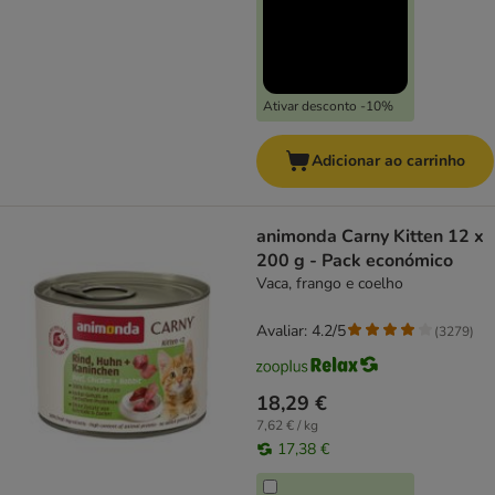
Ativar desconto -10%
Adicionar ao carrinho
animonda Carny Kitten 12 x
200 g - Pack económico
Vaca, frango e coelho
Avaliar: 4.2/5
(
3279
)
18,29 €
7,62 € / kg
17,38 €