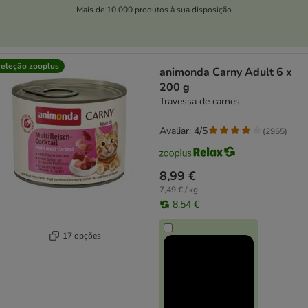
Mais de 10.000 produtos à sua disposição
eleção zooplus
animonda Carny Adult 6 x
200 g
Travessa de carnes
Avaliar: 4/5
(
2965
)
8,99 €
7,49 € / kg
8,54 €
17 opções