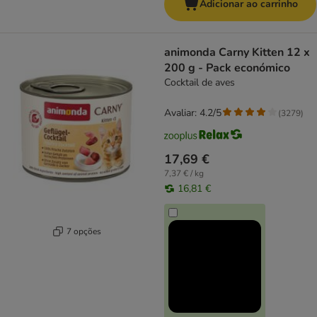
Adicionar ao carrinho
animonda Carny Kitten 12 x
200 g - Pack económico
Cocktail de aves
Avaliar: 4.2/5
(
3279
)
17,69 €
7,37 € / kg
16,81 €
7 opções