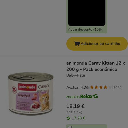
Ativar desconto -10%
Adicionar ao carrinho
animonda Carny Kitten 12 x
200 g - Pack económico
Baby-Patê
Avaliar: 4.2/5
(
3279
)
18,19 €
7,58 € / kg
17,28 €