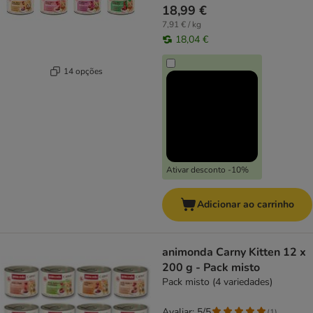
18,99 €
7,91 € / kg
18,04 €
14 opções
Ativar desconto -10%
Adicionar ao carrinho
animonda Carny Kitten 12 x
200 g - Pack misto
Pack misto (4 variedades)
Avaliar: 5/5
(
1
)