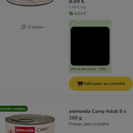
8,99 €
7,49 € / kg
8,54 €
17 opções
Ativar desconto -10%
Adicionar ao carrinho
eleção zooplus
animonda Carny Adult 6 x
200 g
Frango, peru e coelho