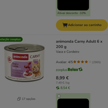
Ativar desconto -10%
Adicionar ao carrinho
eleção zooplus
animonda Carny Adult 6 x
200 g
Vaca e Cordeiro
Avaliar: 4/5
(
2965
)
8,99 €
7,49 € / kg
8,54 €
17 opções