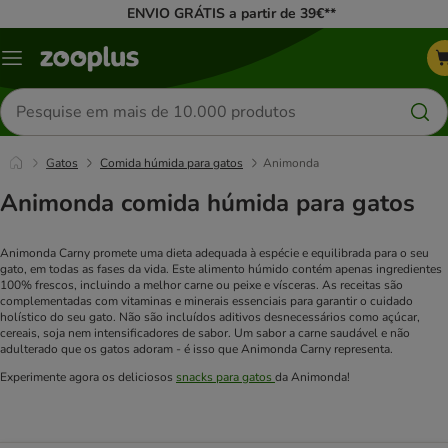
ENVIO GRÁTIS a partir de 39€**
Menu
Pesquisar
produtos
Gatos
Comida húmida para gatos
Animonda
Animonda comida húmida para gatos
Animonda Carny promete uma dieta adequada à espécie e equilibrada para o seu
gato, em todas as fases da vida. Este alimento húmido contém apenas ingredientes
100% frescos, incluindo a melhor carne ou peixe e vísceras. As receitas são
complementadas com vitaminas e minerais essenciais para garantir o cuidado
holístico do seu gato. Não são incluídos aditivos desnecessários como açúcar,
cereais, soja nem intensificadores de sabor. Um sabor a carne saudável e não
adulterado que os gatos adoram - é isso que Animonda Carny representa.
Experimente agora os deliciosos
snacks para gatos
da Animonda!