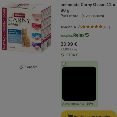
animonda Carny Ocean 12 x
80 g
Pack misto I (4 variedades)
Avaliar: 4.6/5
(
485
)
20,99 €
21,86 € / kg
19,94 €
5 opções
Ativar desconto -10%
Adicionar ao carrinho