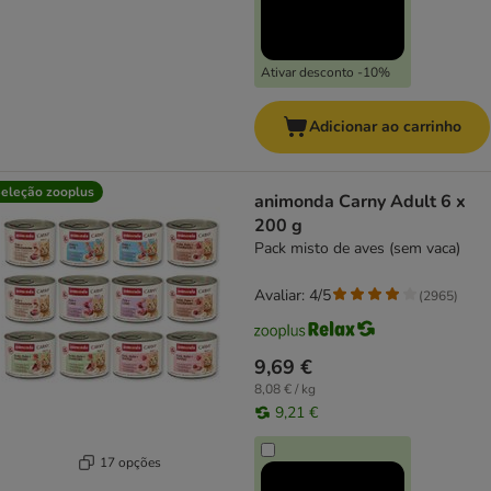
Ativar desconto -10%
Adicionar ao carrinho
eleção zooplus
animonda Carny Adult 6 x
200 g
Pack misto de aves (sem vaca)
Avaliar: 4/5
(
2965
)
9,69 €
8,08 € / kg
9,21 €
17 opções