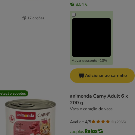
8,54 €
17 opções
Ativar desconto -10%
Adicionar ao carrinho
eleção zooplus
animonda Carny Adult 6 x
200 g
Vaca e coração de vaca
Avaliar: 4/5
(
2965
)