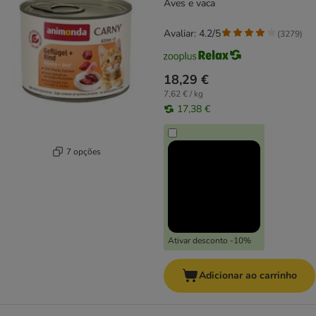
Aves e vaca
Avaliar: 4.2/5
(
3279
)
18,29 €
7,62 € / kg
17,38 €
7 opções
Ativar desconto -10%
Adicionar ao carrinho