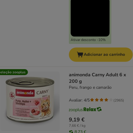
Ativar desconto -10%
Adicionar ao carrinho
eleção zooplus
animonda Carny Adult 6 x
200 g
Peru, frango e camarão
Avaliar: 4/5
(
2965
)
9,19 €
7,66 € / kg
8,73 €