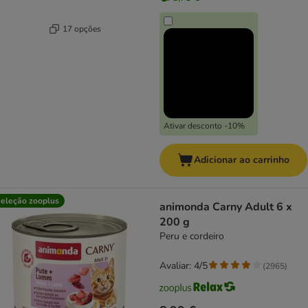
17 opções
Ativar desconto -10%
Adicionar ao carrinho
eleção zooplus
animonda Carny Adult 6 x
200 g
Peru e cordeiro
Avaliar: 4/5
(
2965
)