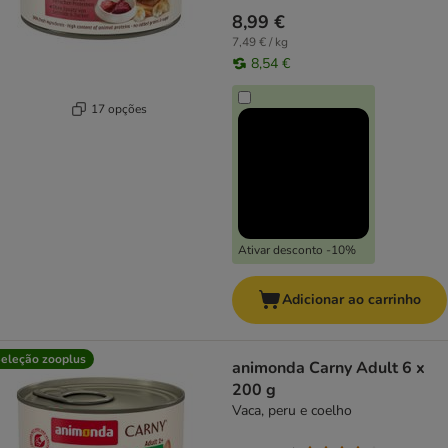
8,99 €
7,49 € / kg
8,54 €
17 opções
Ativar desconto -10%
Adicionar ao carrinho
eleção zooplus
animonda Carny Adult 6 x
200 g
Vaca, peru e coelho