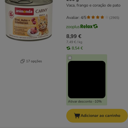
Vaca, frango e coração de pato
Avaliar: 4/5
(
2965
)
8,99 €
7,49 € / kg
8,54 €
17 opções
Ativar desconto -10%
Adicionar ao carrinho