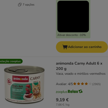
7 opções
Ativar desconto -10%
Adicionar ao carrinho
eleção zooplus
animonda Carny Adult 6 x
200 g
Vaca, veado e mirtilos-vermelhos
Avaliar: 4/5
(
2965
)
9,19 €
7,66 € / kg