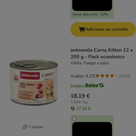
Ativar desconto -10%
Adicionar ao carrinho
animonda Carny Kitten 12 x
200 g - Pack económico
Vitela, frango e peru
Avaliar: 4.2/5
(
3279
)
18,19 €
7,58 € / kg
17,28 €
7 opções