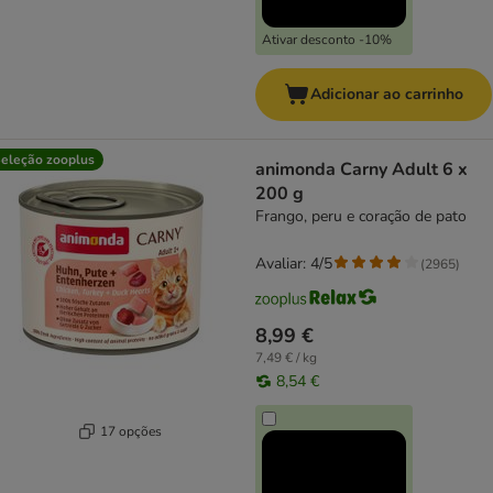
Ativar desconto -10%
Adicionar ao carrinho
eleção zooplus
animonda Carny Adult 6 x
200 g
Frango, peru e coração de pato
Avaliar: 4/5
(
2965
)
8,99 €
7,49 € / kg
8,54 €
17 opções