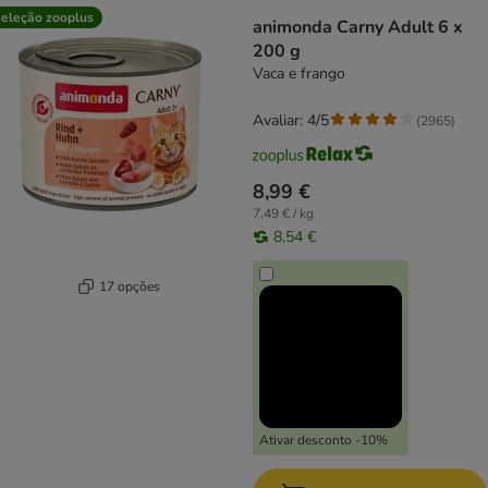
eleção zooplus
animonda Carny Adult 6 x
200 g
Vaca e frango
Avaliar: 4/5
(
2965
)
8,99 €
7,49 € / kg
8,54 €
17 opções
Ativar desconto -10%