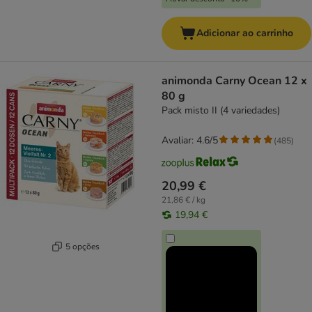
Adicionar ao carrinho
animonda Carny Ocean 12 x
80 g
Pack misto II (4 variedades)
Avaliar: 4.6/5
(
485
)
20,99 €
21,86 € / kg
19,94 €
5 opções