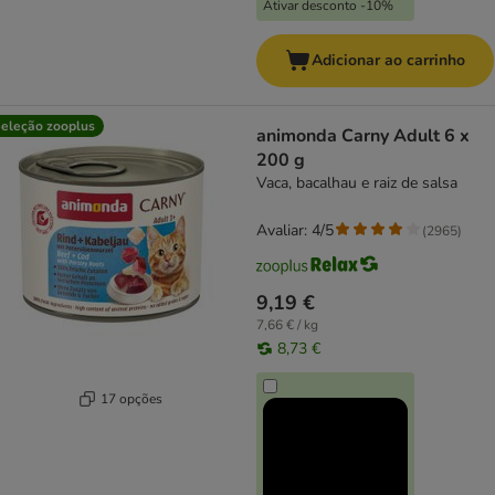
Ativar desconto -10%
Adicionar ao carrinho
eleção zooplus
animonda Carny Adult 6 x
200 g
Vaca, bacalhau e raiz de salsa
Avaliar: 4/5
(
2965
)
9,19 €
7,66 € / kg
8,73 €
17 opções