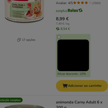
Avaliar: 4/5
(
2965
)
8,99 €
7,49 € / kg
8,54 €
17 opções
Ativar desconto -10%
Adicionar ao carrinho
eleção zooplus
animonda Carny Adult 6 x
200 g