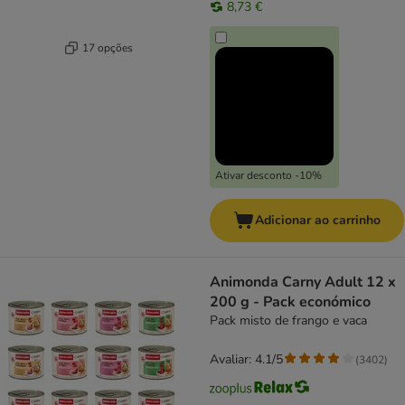
8,73 €
17 opções
Ativar desconto -10%
Adicionar ao carrinho
Animonda Carny Adult 12 x
200 g - Pack económico
Pack misto de frango e vaca
Avaliar: 4.1/5
(
3402
)