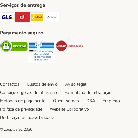
Serviços de entrega
GLS Shipping Method
CTTExpress Shipping Method
InPost Shipping Method
Paack Shipping Method
Pagamento seguro
Security
Security
Security
Contactos
Custos de envio
Aviso legal
Condições gerais de utilização
Formulário de retratação
Métodos de pagamento
Quem somos
DSA
Emprego
Política de privacidade
Website Corporativo
Declaração de acessibilidade
© zooplus SE
2026