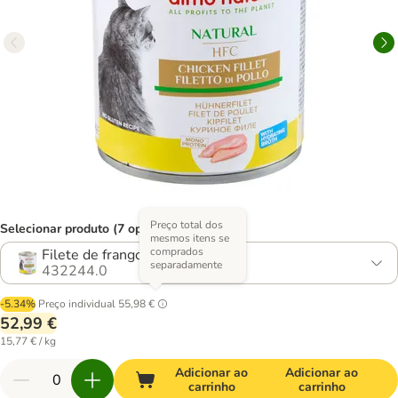
Preço total dos
Selecionar produto (7 opções)
mesmos itens se
comprados
Filete de frango
separadamente
432244.0
-5.34%
Preço individual
55,98 €
52,99 €
15,77 € / kg
Adicionar ao
Adicionar ao
carrinho
carrinho