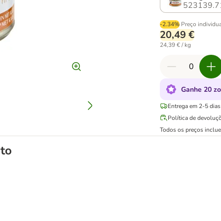
523139.7
-2.34%
Preço individu
20,49 €
24,39 € / kg
Ganhe 20 zo
Entrega em 2-5 dias 
Política de devoluç
Todos os preços inclu
to
ida para gatos