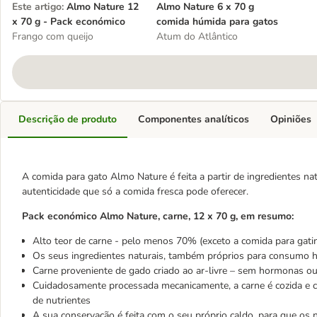
Este artigo
:
Almo Nature 12
Almo Nature 6 x 70 g
x 70 g - Pack económico
comida húmida para gatos
Frango com queijo
Atum do Atlântico
Descrição de produto
Componentes analíticos
Opiniões
A comida para gato Almo Nature é feita a partir de ingredientes nat
autenticidade que só a comida fresca pode oferecer.
Pack económico Almo Nature, carne, 12 x 70 g, em resumo:
Alto teor de carne - pelo menos 70% (exceto a comida para gati
Os seus ingredientes naturais, também próprios para consumo
Carne proveniente de gado criado ao ar-livre – sem hormonas ou 
Cuidadosamente processada mecanicamente, a carne é cozida e co
de nutrientes
A sua conservação é feita com o seu próprio caldo, para que os 