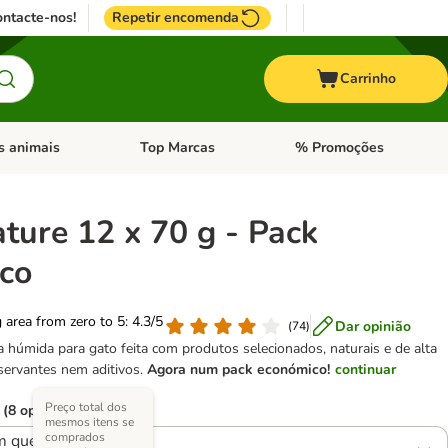
ntacte-nos!
Repetir encomenda
Carrinho
s animais
Top Marcas
% Promoções
ores
nu de categoria: Pássaros
Abrir menu de categoria: Outros animais
Abrir menu de categoria: T
ture 12 x 70 g - Pack
co
g area from zero to 5: 4.3/5
Dar opinião
(
74
)
húmida para gato feita com produtos selecionados, naturais e de alta
servantes nem aditivos.
Agora num pack económico!
continuar
Preço total dos
 (8 opções)
mesmos itens se
comprados
m queijo