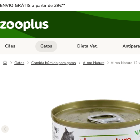
ENVIO GRÁTIS a partir de 39€**
Cães
Gatos
Dieta Vet.
Antipara
Abrir menu de categoria: Cães
Abrir menu de categoria: Gatos
Abrir menu 
Gatos
Comida húmida para gatos
Almo Nature
Almo Nature 12 x