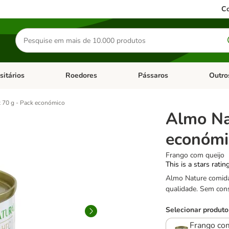
Co
Pesquisar
produtos
sitários
Roedores
Pássaros
Outro
de categoria: Dieta Vet.
Abrir menu de categoria: Antiparasitários
Abrir menu de categoria: Roed
Abrir me
 70 g - Pack económico
Almo Na
económi
Frango com queijo
This is a stars ratin
Almo Nature comida 
qualidade. Sem con
Selecionar produto
Frango co