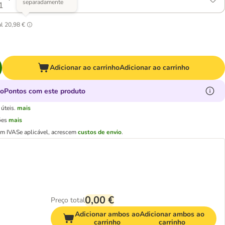
separadamente
1
al
20,98 €
Adicionar ao carrinho
Adicionar ao carrinho
oPontos com este produto
úteis.
mais
ões
mais
em IVA
Se aplicável, acrescem
custos de envio
.
0,00 €
Preço total
Adicionar ambos ao
Adicionar ambos ao
carrinho
carrinho