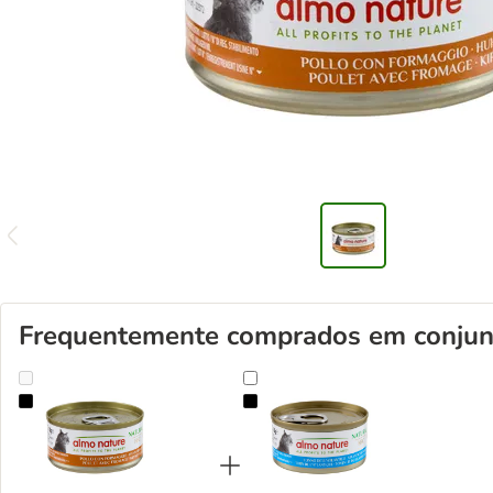
Frequentemente comprados em conjun
Almo Nature 12 x 70 g - Pack económico
Almo Nature 6 x 70 g comida húm