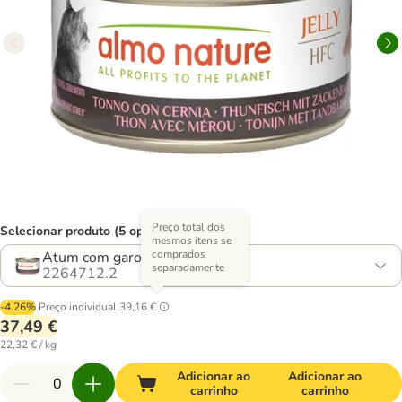
Preço total dos
Selecionar produto (5 opções)
mesmos itens se
comprados
Atum com garoupa
separadamente
2264712.2
-4.26%
Preço individual
39,16 €
37,49 €
22,32 € / kg
Adicionar ao
Adicionar ao
carrinho
carrinho