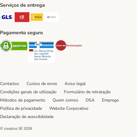
Serviços de entrega
GLS Shipping Method
CTTExpress Shipping Method
InPost Shipping Method
Paack Shipping Method
Pagamento seguro
Security
Security
Security
Contactos
Custos de envio
Aviso legal
Condições gerais de utilização
Formulário de retratação
Métodos de pagamento
Quem somos
DSA
Emprego
Política de privacidade
Website Corporativo
Declaração de acessibilidade
© zooplus SE
2026