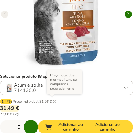
Preço total dos
Selecionar produto (8 opções)
mesmos itens se
comprados
Atum e solha
separadamente
714120.0
-1.47%
Preço individual
31,96 €
31,49 €
23,86 € / kg
Adicionar ao
Adicionar ao
carrinho
carrinho