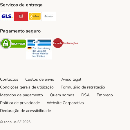
Serviços de entrega
GLS Shipping Method
CTTExpress Shipping Method
InPost Shipping Method
Paack Shipping Method
Pagamento seguro
Security
Security
Security
Contactos
Custos de envio
Aviso legal
Condições gerais de utilização
Formulário de retratação
Métodos de pagamento
Quem somos
DSA
Emprego
Política de privacidade
Website Corporativo
Declaração de acessibilidade
© zooplus SE
2026