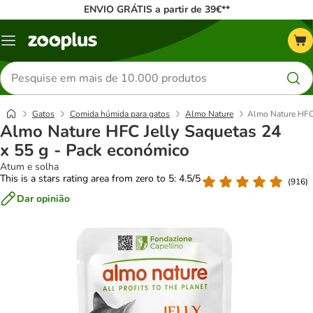
ENVIO GRÁTIS a partir de 39€**
Menu
Pesquisar
produtos
Gatos
Comida húmida para gatos
Almo Nature
Almo Nature HFC 
Almo Nature HFC Jelly Saquetas 24
x 55 g - Pack económico
Atum e solha
This is a stars rating area from zero to 5: 4.5/5
(
916
)
Dar opinião