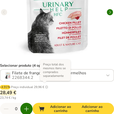
Preço total dos
Selecionar produto (4 opções)
mesmos itens se
comprados
Filete de frango com mirtilos-vermelhos
separadamente
2268344.2
-4.91%
Preço individual
29,96 €
28,49 €
23,74 € / kg
Adicionar ao
Adicionar ao
carrinho
carrinho