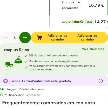
Compra não
16,79 €
recorrente
14,27 
-15%
Adicionar ao
Adicionar ao
carrinho
carrinho
Mais informação
zooplus Relax
5% de desconto* em cada encomenda
Receba a sua encomenda regularmente
Pode alterar, interromper ou cancelar este serviço a
qualquer momento
Ganhe 17 zooPontos com este produto
Entrega em 2-5 dias úteis.
mais
Política de devoluções
mais
Frequentemente comprados em conjunto