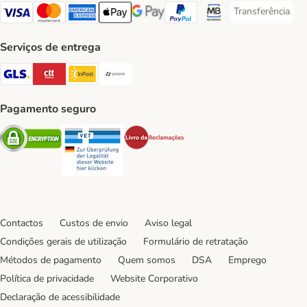
Transferência
Transferência P
Visa Payment Method
Mastercard Payment Method
American Express Payment Method
Apple Pay Payment Method
Google Pay Payment Method
PayPal Payment Method
Multibanco Payment Met
Serviços de entrega
GLS Shipping Method
CTTExpress Shipping Method
InPost Shipping Method
Paack Shipping Method
Pagamento seguro
Security
Security
Security
Contactos
Custos de envio
Aviso legal
Condições gerais de utilização
Formulário de retratação
Métodos de pagamento
Quem somos
DSA
Emprego
Política de privacidade
Website Corporativo
Declaração de acessibilidade