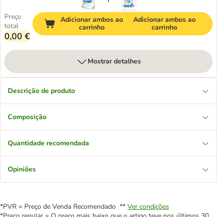
Preço
Adicionar ambos ao
Adicionar ambos ao
total
carrinho
carrinho
0,00 €
Mostrar detalhes
Descrição de produto
Composição
Quantidade recomendada
Opiniões
*PVR = Preço de Venda Recomendado **
Ver condições
*Preço regular = O preço mais baixo que o artigo teve nos últimos 30