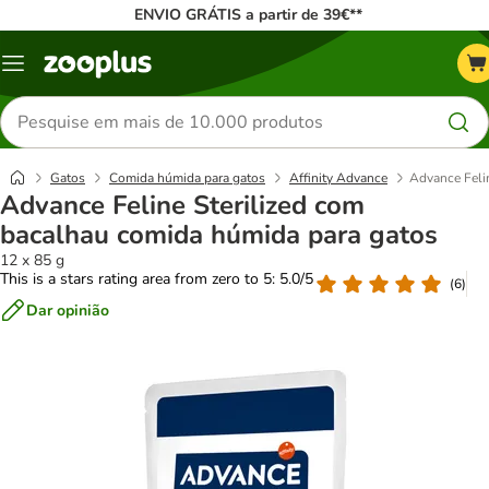
ENVIO GRÁTIS a partir de 39€**
Menu
Pesquisar
produtos
Gatos
Comida húmida para gatos
Affinity Advance
Advance Feli
Advance Feline Sterilized com
bacalhau comida húmida para gatos
12 x 85 g
This is a stars rating area from zero to 5: 5.0/5
(
6
)
Dar opinião