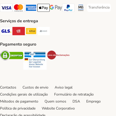
Transferência
Transferência P
Visa Payment Method
Mastercard Payment Method
American Express Payment Method
Apple Pay Payment Method
Google Pay Payment Method
PayPal Payment Method
Multibanco Payment Met
Serviços de entrega
GLS Shipping Method
CTTExpress Shipping Method
InPost Shipping Method
Paack Shipping Method
Pagamento seguro
Security
Security
Security
Contactos
Custos de envio
Aviso legal
Condições gerais de utilização
Formulário de retratação
Métodos de pagamento
Quem somos
DSA
Emprego
Política de privacidade
Website Corporativo
Declaração de acessibilidade