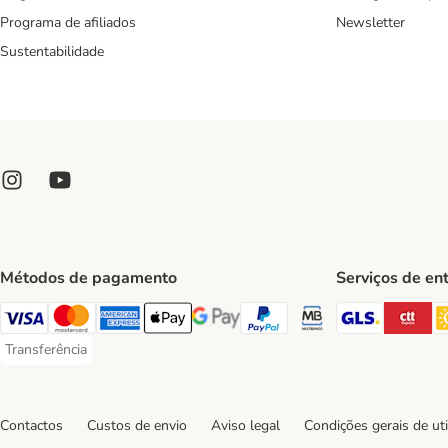
Programa de afiliados
Newsletter
Sustentabilidade
Métodos de pagamento
Serviços de en
GLS Ship
CT
Visa Payment Method
Mastercard Payment Method
American Express Payment Method
Apple Pay Payment Method
Google Pay Payment Method
PayPal Payment Method
Multibanco Payment Met
Transferência
Transferência Payment Method
Contactos
Custos de envio
Aviso legal
Condições gerais de uti