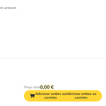
vel, acrescem
0,00 €
Preço total
Adicionar ambos ao
Adicionar ambos ao
carrinho
carrinho