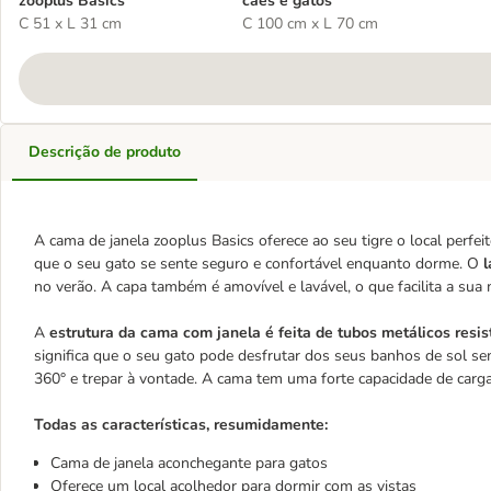
zooplus Basics
cães e gatos
C 51 x L 31 cm
C 100 cm x L 70 cm
Descrição de produto
A cama de janela zooplus Basics oferece ao seu tigre o local perfei
que o seu gato se sente seguro e confortável enquanto dorme. O
l
no verão. A capa também é amovível e lavável, o que facilita a sua
A
estrutura da cama com janela é feita de tubos metálicos resi
significa que o seu gato pode desfrutar dos seus banhos de sol se
360° e trepar à vontade. A cama tem uma forte capacidade de carg
Todas as características, resumidamente:
Cama de janela aconchegante para gatos
Oferece um local acolhedor para dormir com as vistas