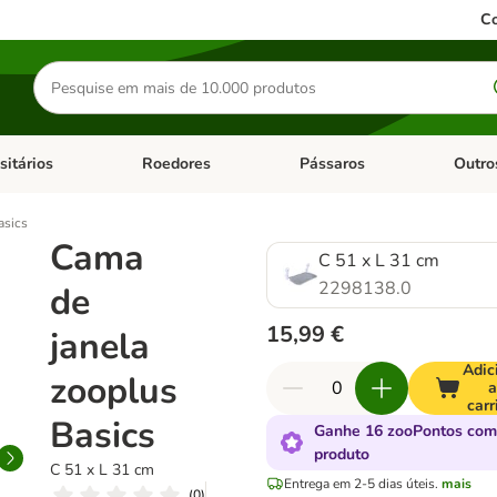
Co
Pesquisar
produtos
sitários
Roedores
Pássaros
Outro
de categoria: Dieta Vet.
Abrir menu de categoria: Antiparasitários
Abrir menu de categoria: Roed
Abrir me
asics
Cama
C 51 x L 31 cm
2298138.0
de
15,99 €
janela
Adic
zooplus
a
carr
Basics
Ganhe 16 zooPontos com
produto
C 51 x L 31 cm
Entrega em 2-5 dias úteis.
mais
(
0
)