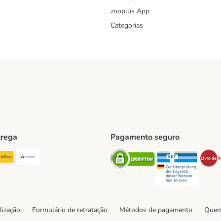
zooplus App
Categorias
trega
Pagamento seguro
ping Method
TExpress Shipping Method
InPost Shipping Method
Paack Shipping Method
Security
Securit
hod
lização
Formulário de retratação
Métodos de pagamento
Quem