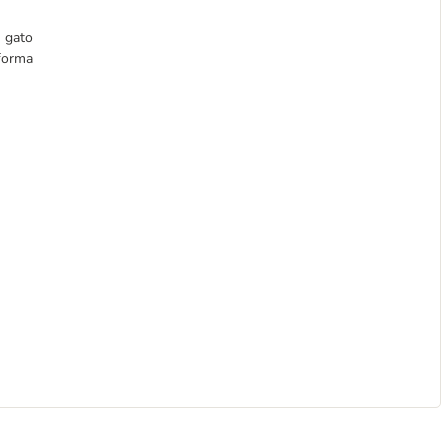
u gato
eforma