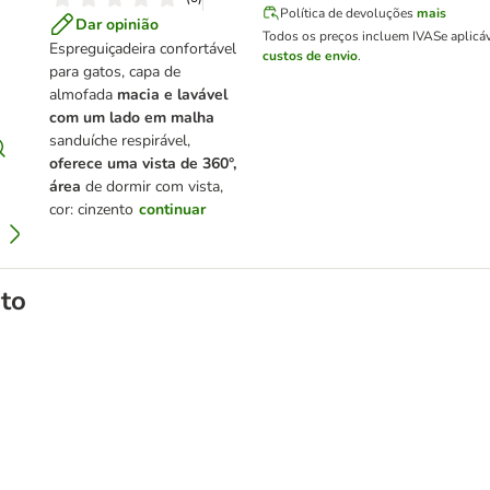
Política de devoluções
mais
Dar opinião
Todos os preços incluem IVA
Se aplicá
Espreguiçadeira confortável
custos de envio
.
para gatos, capa de
almofada
macia e lavável
com um lado em malha
sanduíche respirável,
oferece uma vista de 360°,
área
de dormir com vista,
cor: cinzento
continuar
to
tos