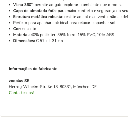
Vista 360°
: permite ao gato explorar o ambiente que o rodeia
Capa de almofada fofa
: para maior conforto e segurança do se
Estrutura metálica robusta
: resiste ao sol e ao vento, não se d
Perfeito para apanhar sol: ideal para relaxar e apanhar sol
Cor:
cinzento
Material:
40% poliéster, 35% ferro, 15% PVC, 10% ABS
Dimensões:
C 51 x L 31 cm
Informações do fabricante
zooplus SE
Herzog-Wilhelm-Straße 18, 80331, München, DE
Contacte-nos!