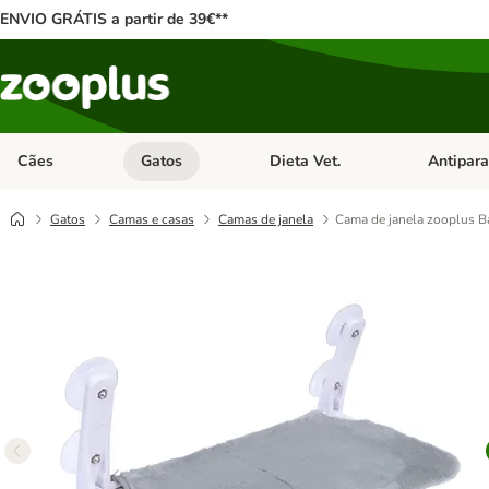
ENVIO GRÁTIS a partir de 39€**
Cães
Gatos
Dieta Vet.
Antipara
Abrir menu de categoria: Cães
Abrir menu de categoria: Gatos
Abrir menu 
Gatos
Camas e casas
Camas de janela
Cama de janela zooplus B