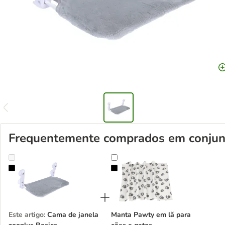
Frequentemente comprados em conjun
Cama de janela zooplus Basics
Manta Pawty em lã para cães e ga
Este artigo
:
Cama de janela
Manta Pawty em lã para