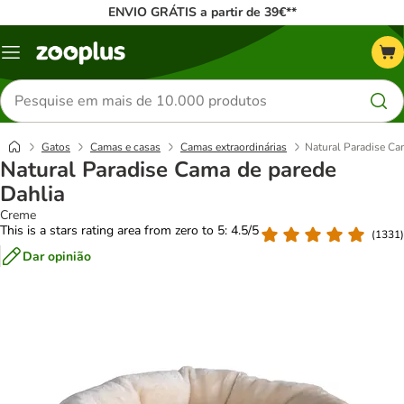
ENVIO GRÁTIS a partir de 39€**
Menu
Pesquisar
produtos
Gatos
Camas e casas
Camas extraordinárias
Natural Paradise Ca
Natural Paradise Cama de parede
Dahlia
Creme
This is a stars rating area from zero to 5: 4.5/5
(
1331
)
Dar opinião