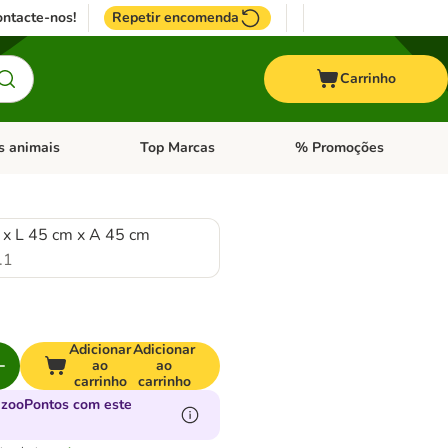
ntacte-nos!
Repetir encomenda
Carrinho
s animais
Top Marcas
% Promoções
ores
nu de categoria: Pássaros
Abrir menu de categoria: Outros animais
Abrir menu de categoria: T
 x L 45 cm x A 45 cm
.1
Adicionar
Adicionar
ao
ao
carrinho
carrinho
 zooPontos com este