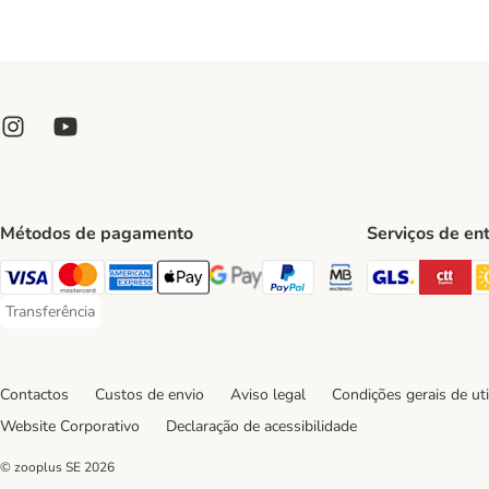
Métodos de pagamento
Serviços de en
GLS Ship
CT
Visa Payment Method
Mastercard Payment Method
American Express Payment Method
Apple Pay Payment Method
Google Pay Payment Method
PayPal Payment Method
Multibanco Payment Met
Transferência
Transferência Payment Method
Contactos
Custos de envio
Aviso legal
Condições gerais de uti
Website Corporativo
Declaração de acessibilidade
© zooplus SE
2026