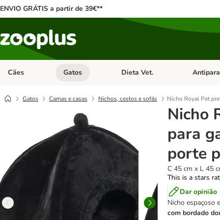
ENVIO GRÁTIS a partir de 39€**
Cães
Gatos
Dieta Vet.
Antipara
Abrir menu de categoria: Cães
Abrir menu de categoria: Gatos
Abrir menu 
Gatos
Camas e casas
Nichos, cestos e sofás
Nicho Royal Pet pre
Nicho 
para g
porte 
C 45 cm x L 45 
This is a stars ra
Dar opinião
Nicho espaçoso e
com bordado dou