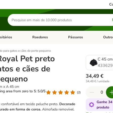
Co
Pesquisar
produtos
sitários
Roedores
Pássaros
Outro
de categoria: Dieta Vet.
Abrir menu de categoria: Antiparasitários
Abrir menu de categoria: Roed
Abrir me
to para gatos e cães de porte pequeno
Royal Pet preto
C 45 cm
433629
atos e cães de
34,49 €
pequeno
34,49 € / unidade
cm x A 45 cm
ting area from zero to 5: 5.0/5
(
2
)
Ganhe 34
 confortável em tecido peluche preto.
Decorado
produto
rado em forma de coroa.
Almofada removível.