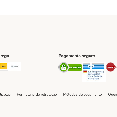
trega
Pagamento seguro
ping Method
TExpress Shipping Method
InPost Shipping Method
Paack Shipping Method
Security
Securit
hod
lização
Formulário de retratação
Métodos de pagamento
Quem