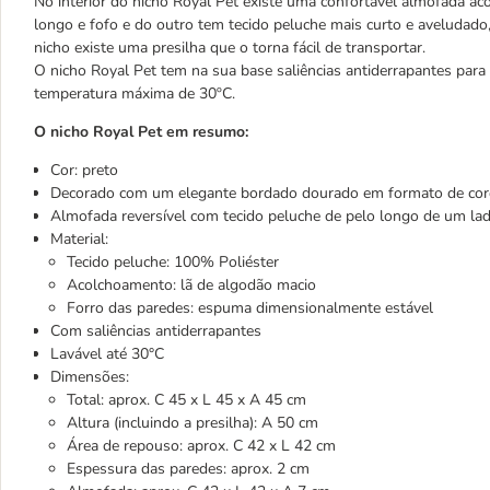
No interior do nicho Royal Pet existe uma confortável almofada a
longo e fofo e do outro tem tecido peluche mais curto e aveludado
nicho existe uma presilha que o torna fácil de transportar.
O nicho Royal Pet tem na sua base saliências antiderrapantes para p
temperatura máxima de 30ºC.
O nicho Royal Pet em resumo:
Cor: preto
Decorado com um elegante bordado dourado em formato de co
Almofada reversível com tecido peluche de pelo longo de um lad
Material:
Tecido peluche: 100% Poliéster
Acolchoamento: lã de algodão macio
Forro das paredes: espuma dimensionalmente estável
Com saliências antiderrapantes
Lavável até 30°C
Dimensões:
Total: aprox. C 45 x L 45 x A 45 cm
Altura (incluindo a presilha): A 50 cm
Área de repouso: aprox. C 42 x L 42 cm
Espessura das paredes: aprox. 2 cm