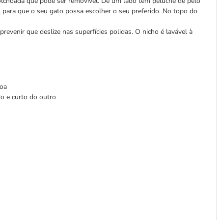
colchoada que pode ser removível. De um lado tem peluche de pelo
, para que o seu gato possa escolher o seu preferido. No topo do
revenir que deslize nas superfícies polidas. O nicho é lavável à
roa
o e curto do outro