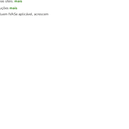
as úteis.
mais
luções
mais
cluem IVA
Se aplicável, acrescem