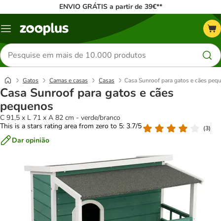
ENVIO GRÁTIS a partir de 39€**
Menu
Pesquisar
produtos
Gatos
Camas e casas
Casas
Casa Sunroof para gatos e cães peq
Casa Sunroof para gatos e cães
pequenos
C 91,5 x L 71 x A 82 cm - verde/branco
This is a stars rating area from zero to 5: 3.7/5
(
3
)
Dar opinião