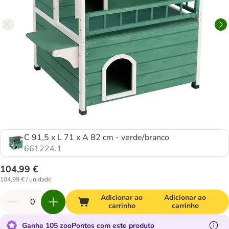
C 91,5 x L 71 x A 82 cm - verde/branco
661224.1
104,99 €
104,99 € / unidade
Adicionar ao
Adicionar ao
carrinho
carrinho
Ganhe 105 zooPontos com este produto