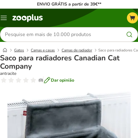
ENVIO GRÁTIS a partir de 39€**
Menu
Pesquisar
produtos
Gatos
Camas e casas
Camas de radiador
Saco para radiadores C
Saco para radiadores Canadian Cat
Company
antracite
Dar opinião
(
0
)