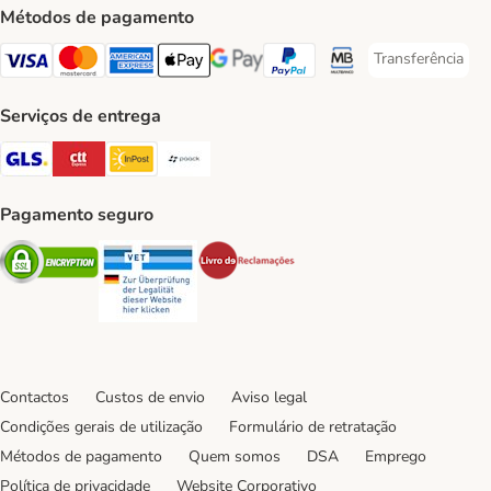
Métodos de pagamento
Transferência
Transferência P
Visa Payment Method
Mastercard Payment Method
American Express Payment Method
Apple Pay Payment Method
Google Pay Payment Method
PayPal Payment Method
Multibanco Payment Met
Serviços de entrega
GLS Shipping Method
CTTExpress Shipping Method
InPost Shipping Method
Paack Shipping Method
Pagamento seguro
Security
Security
Security
Contactos
Custos de envio
Aviso legal
Condições gerais de utilização
Formulário de retratação
Métodos de pagamento
Quem somos
DSA
Emprego
Política de privacidade
Website Corporativo