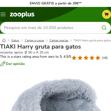
ENVIO GRÁTIS a partir de 39€**
Menu
Pesquisar
produtos
Gatos
Camas e casas
Camas macias
TIAKI Harry gruta para gatos
TIAKI Harry gruta para gatos
cinzenta: aprox. Ø 50 x A 20 cm
This is a stars rating area from zero to 5: 4.5/5
(
16
)
Dar opinião