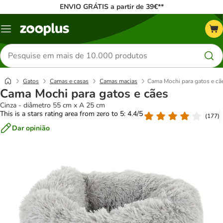
ENVIO GRÁTIS a partir de 39€**
Menu
Pesquisar
produtos
Gatos
Camas e casas
Camas macias
Cama Mochi para gatos e cã
Cama Mochi para gatos e cães
Cinza - diâmetro 55 cm x A 25 cm
This is a stars rating area from zero to 5: 4.4/5
(
177
)
Dar opinião