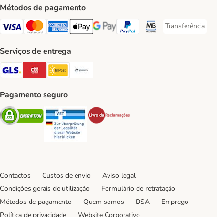
Métodos de pagamento
Transferência
Transferência P
Visa Payment Method
Mastercard Payment Method
American Express Payment Method
Apple Pay Payment Method
Google Pay Payment Method
PayPal Payment Method
Multibanco Payment Met
Serviços de entrega
GLS Shipping Method
CTTExpress Shipping Method
InPost Shipping Method
Paack Shipping Method
Pagamento seguro
Security
Security
Security
Contactos
Custos de envio
Aviso legal
Condições gerais de utilização
Formulário de retratação
Métodos de pagamento
Quem somos
DSA
Emprego
Política de privacidade
Website Corporativo