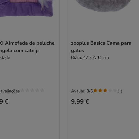
KI Almofada de peluche
zooplus Basics Cama para
ingela com catnip
gatos
idade
Diâm. 47 x A 11 cm
avaliações
Avaliar: 3/5
(
1
)
9 €
9,99 €