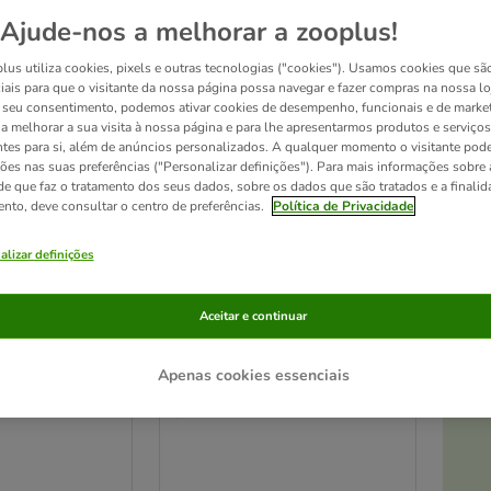
Ajude-nos a melhorar a zooplus!
Seleção zooplus
lus utiliza cookies, pixels e outras tecnologias ("cookies"). Usamos cookies que sã
iais para que o visitante da nossa página possa navegar e fazer compras na nossa lo
seu consentimento, podemos ativar cookies de desempenho, funcionais e de marke
a a melhorar a sua visita à nossa página e para lhe apresentarmos produtos e serviços
ntes para si, além de anúncios personalizados. A qualquer momento o visitante pode
ções nas suas preferências ("Personalizar definições"). Para mais informações sobre 
de que faz o tratamento dos seus dados, sobre os dados que são tratados e a finali
ento, deve consultar o centro de preferências.
Política de Privacidade
alizar definições
At
2 opções
Aceitar e continuar
2in1 para
Cama Fluffy 2in1 para
gatos e cães
Apenas cookies essenciais
 x L 42 cm x A
- Castanho: C 50 x L 42 x A 7,5
cm