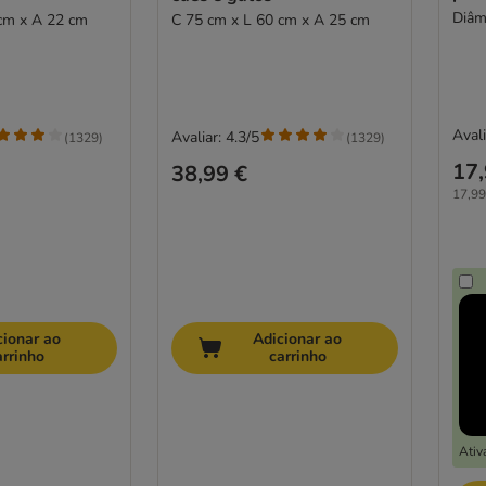
Diâm
cm x A 22 cm
C 75 cm x L 60 cm x A 25 cm
Avali
Avaliar: 4.3/5
(
1329
)
(
1329
)
17,
38,99 €
17,99
cionar ao
Adicionar ao
arrinho
carrinho
Ativ