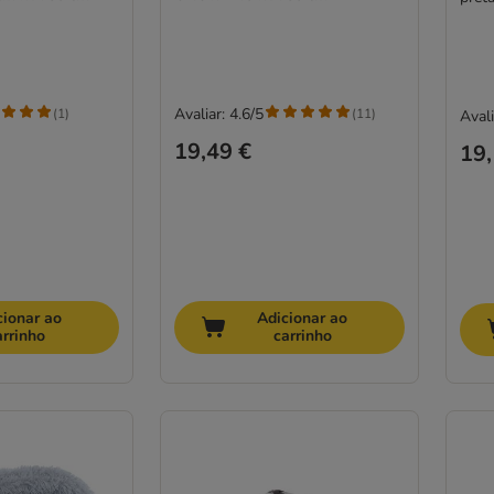
Avaliar: 4.6/5
(
1
)
(
11
)
Avali
19,49 €
19,
cionar ao
Adicionar ao
arrinho
carrinho