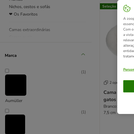
Nichos, cestos e sofás
Seleção zooplus
❤ Os Favoritos
A zoop
essenc
Camas extraordinárias
Com o 
a vist
Camas ovais
releva
Camas redondas
altera
entida
Camas retangulares
Marca
tratam
Trixie
Person
(
1
)
Camas de exterior
Camas de janela
2 opções
Camas de radiador
Cama Fluffy 
Camas para gatinhos
gatos e cães
Aumüller
Camas para gatos grandes
Branco: C 50 cm
(
1
)
7,5 cm
Mantas de aquecer e térmicas
Tapetes refrescantes