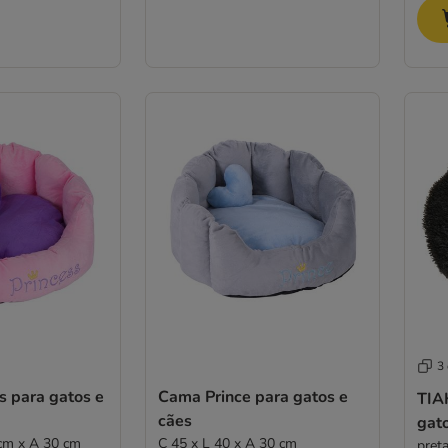
3
s para gatos e
Cama Prince para gatos e
TIAK
cães
gat
cm x A 30 cm
C 45 x L 40 x A 30 cm
pret