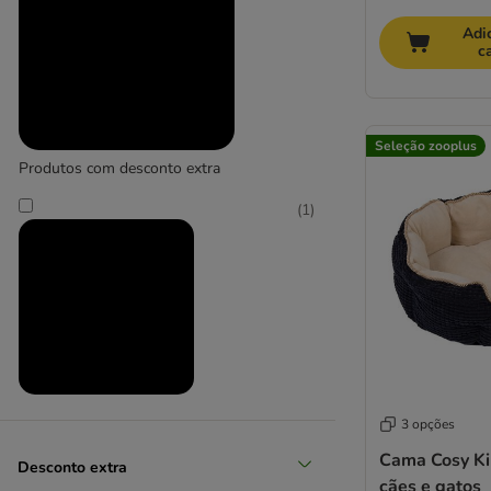
Adi
c
Seleção zooplus
Produtos com desconto extra
(
1
)
Produtos em promoção
3 opções
(
6
)
Cama Cosy K
Desconto extra
cães e gatos