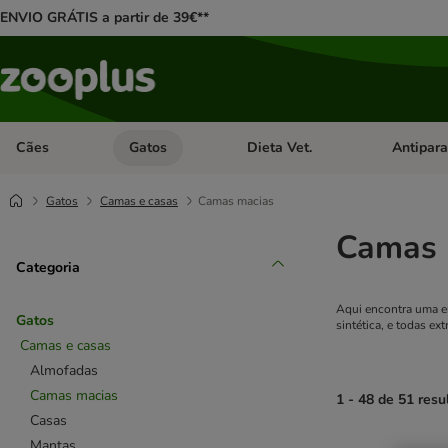
ENVIO GRÁTIS a partir de 39€**
Cães
Gatos
Dieta Vet.
Antipara
Abrir menu de categoria: Cães
Abrir menu de categoria: Gatos
Abrir menu 
Gatos
Camas e casas
Camas macias
Camas 
Categoria
Aqui encontra uma en
Gatos
sintética, e todas ex
Camas e casas
Almofadas
Camas macias
1 - 48 de 51 resu
Casas
Mantas
product items ha