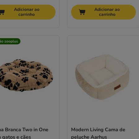
Adicionar ao
Adicionar ao
carrinho
carrinho
ão zooplus
a Branca Two in One
Modern Living Cama de
 gatos e cães
peluche Aarhus