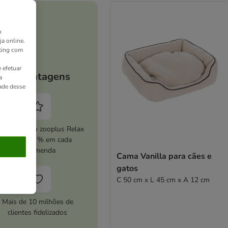
o
ja online.
ting com
 efetuar
As vantagens
a
dade desse
ive o serviço zooplus Relax
e poupe 5 % em cada
encomenda
Cama Vanilla para cães e
gatos
C 50 cm x L 45 cm x A 12 cm
Mais de 10 milhões de
clientes fidelizados