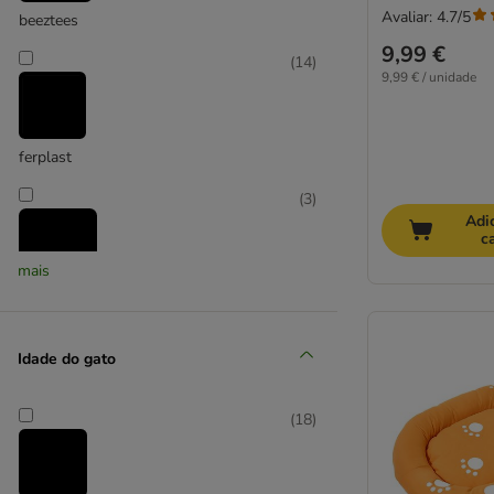
Camas de parede
Avaliar: 4.7/5
beeztees
9,99 €
(
14
)
9,99 € / unidade
ferplast
(
3
)
Adi
c
mais
Kerbl Pet
(
6
)
Idade do gato
(
18
)
Modern Living