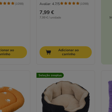
Avaliar: 4.7/5
(
1098
)
(
1098
)
7,99 €
M
7,99 € / unidade
cionar ao
Adicionar ao
arrinho
carrinho
Seleção zooplus