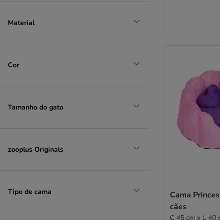
Material
Cor
Tamanho do gato
zooplus Originals
Tipo de cama
Cama Princes
cães
C 45 cm x L 40 