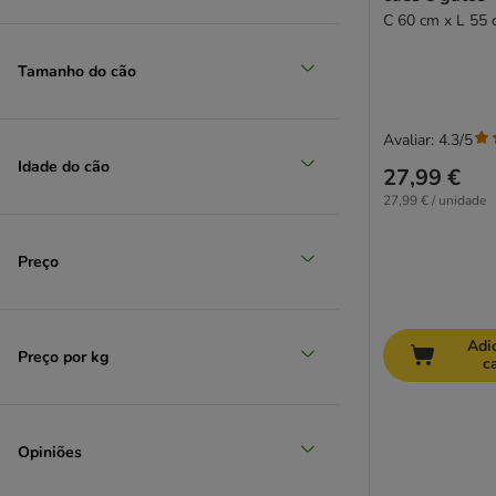
C 60 cm x L 55 
Tamanho do cão
Seleção zooplus
Avaliar: 4.3/5
Idade do cão
27,99 €
27,99 € / unidade
Preço
Adi
Preço por kg
c
Opiniões