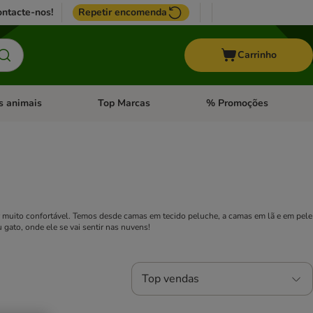
ntacte-nos!
Repetir encomenda
Carrinho
s animais
Top Marcas
% Promoções
ores
nu de categoria: Pássaros
Abrir menu de categoria: Outros animais
Abrir menu de categoria: T
r muito confortável. Temos desde camas em tecido peluche, a camas em lã e em pele
 gato, onde ele se vai sentir nas nuvens!
Top vendas