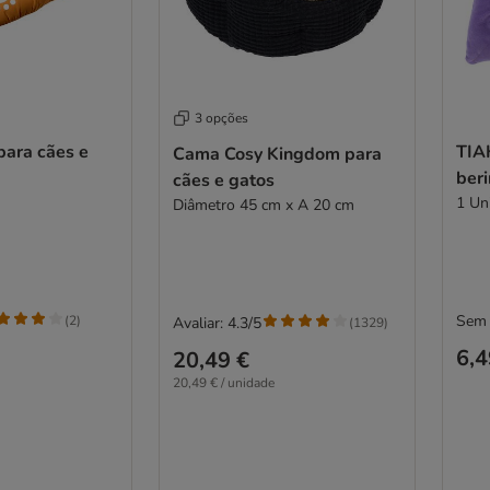
3 opções
para cães e
TIA
Cama Cosy Kingdom para
ber
cães e gatos
1 Un
Diâmetro 45 cm x A 20 cm
Sem 
(
2
)
Avaliar: 4.3/5
(
1329
)
6,4
20,49 €
20,49 € / unidade