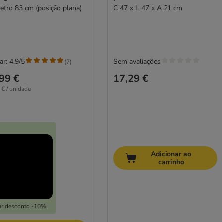
etro 83 cm (posição plana)
C 47 x L 47 x A 21 cm
ar: 4.9/5
Sem avaliações
(
7
)
99 €
17,29 €
 € / unidade
Adicionar ao
carrinho
ar desconto -10%