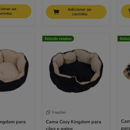
cionar ao
Adicionar ao
arrinho
carrinho
Seleção zooplus
Seleç
3 opções
Cam
ingdom para
Cama Cosy Kingdom para
para
cães e gatos