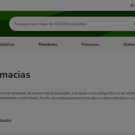
Co
Pesquisar
produtos
sitários
Roedores
Pássaros
Outro
de categoria: Dieta Vet.
Abrir menu de categoria: Antiparasitários
Abrir menu de categoria: Roed
Abrir me
macias
orme variedade de camas macias para gato, nas quais o seu amiguinho se vai senti
tremamente confortáveis! Assim, de certeza que encontra aqui a cama certa para o seu
ltados
ve been changed