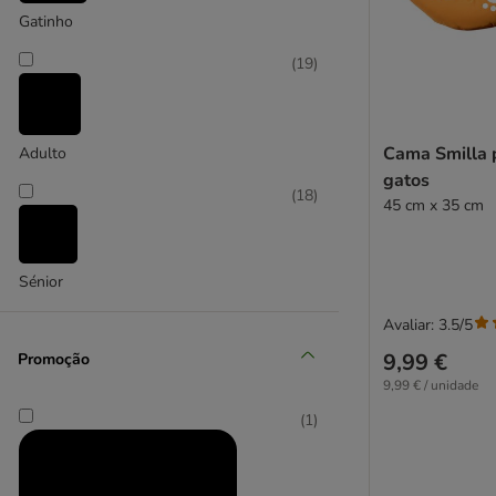
Gatinho
(
8
)
(
19
)
TIAKI
Cama Smilla 
Adulto
gatos
(
18
)
45 cm x 35 cm
Sénior
Avaliar: 3.5/5
9,99 €
Promoção
9,99 € / unidade
(
1
)