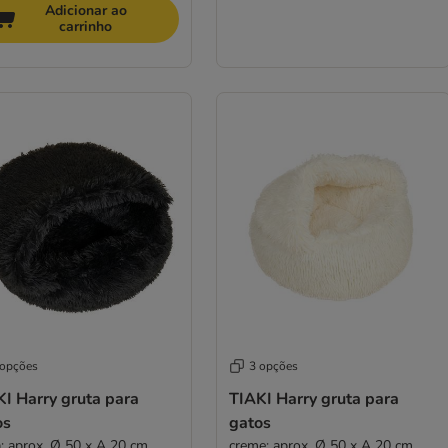
Adicionar ao
carrinho
 opções
3 opções
I Harry gruta para
TIAKI Harry gruta para
os
gatos
a: aprox. Ø 50 x A 20 cm
creme: aprox. Ø 50 x A 20 cm