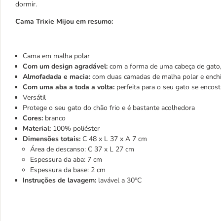
dormir.
Cama Trixie Mijou em resumo:
Cama em malha polar
Com um design agradável:
com a forma de uma cabeça de gato,
Almofadada e macia:
com duas camadas de malha polar e enc
Com uma aba a toda a volta:
perfeita para o seu gato se encost
Versátil
Protege o seu gato do chão frio e é bastante acolhedora
Cores:
branco
Material:
100% poliéster
Dimensões totais:
C 48 x L 37 x A 7 cm
Área de descanso: C 37 x L 27 cm
Espessura da aba: 7 cm
Espessura da base: 2 cm
Instruções de lavagem:
lavável a 30°C