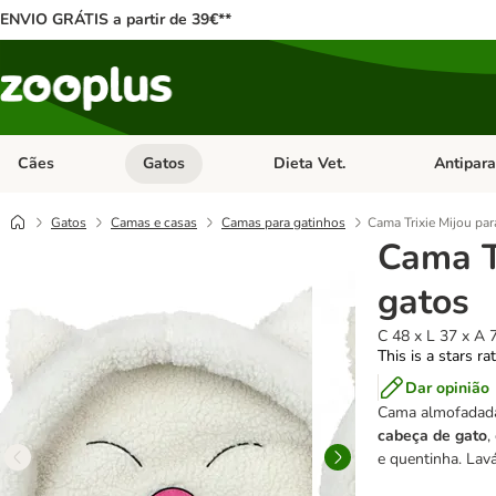
ENVIO GRÁTIS a partir de 39€**
Cães
Gatos
Dieta Vet.
Antipara
Abrir menu de categoria: Cães
Abrir menu de categoria: Gatos
Abrir menu 
Gatos
Camas e casas
Camas para gatinhos
Cama Trixie Mijou par
Cama T
gatos
C 48 x L 37 x A 
This is a stars ra
Dar opinião
Cama almofadada
cabeça de gato
,
e quentinha. Lavá