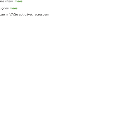
as úteis.
mais
luções
mais
cluem IVA
Se aplicável, acrescem