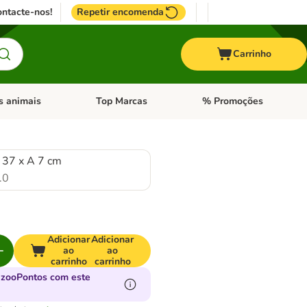
ntacte-nos!
Repetir encomenda
Carrinho
s animais
Top Marcas
% Promoções
ores
nu de categoria: Pássaros
Abrir menu de categoria: Outros animais
Abrir menu de categoria: T
 37 x A 7 cm
.0
Adicionar
Adicionar
ao
ao
carrinho
carrinho
 zooPontos com este