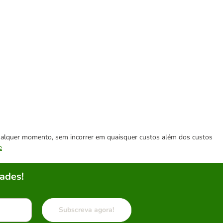
 qualquer momento, sem incorrer em quaisquer custos além dos custos
e
ades!
Subscreva agora!