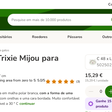
Co
Pesquisar
produtos
sitários
Roedores
Pássaros
Outro
de categoria: Dieta Vet.
Abrir menu de categoria: Antiparasitários
Abrir menu de categoria: Roed
Abrir me
a gatos
rixie Mijou para
C 48 x L
502502
15,29 €
7 cm
ting area from zero to 5: 5.0/5
15,29 € / unidade
(
3
)
 em malha polar branca,
com a forma de uma
 com orelhas e uma cara bordada. Muito confortável
Ganhe 15
vel a 30 ° C
continuar
produto