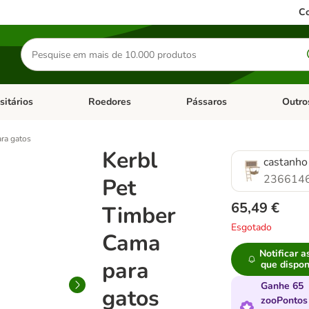
Co
Pesquisar
produtos
sitários
Roedores
Pássaros
Outro
de categoria: Dieta Vet.
Abrir menu de categoria: Antiparasitários
Abrir menu de categoria: Roed
Abrir me
ra gatos
Kerbl
castanho
2366146
Pet
65,49 €
Timber
Esgotado
Cama
Notificar 
para
que dispon
Ganhe 65
gatos
zooPontos