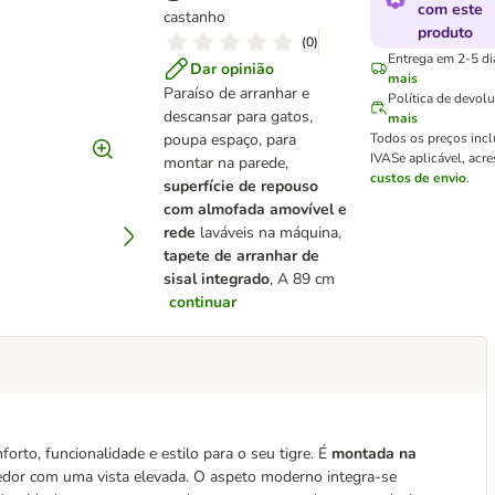
com este
castanho
produto
(
0
)
Entrega em 2-5 dia
Dar opinião
mais
Paraíso de arranhar e
Política de devol
descansar para gatos,
mais
poupa espaço, para
Todos os preços inc
IVA
Se aplicável, acr
montar na parede,
custos de envio
.
superfície de repouso
com almofada amovível e
rede
laváveis na máquina,
tapete de arranhar de
sisal integrado
, A 89 cm
continuar
orto, funcionalidade e estilo para o seu tigre. É
montada na
hedor com uma vista elevada. O aspeto moderno integra-se