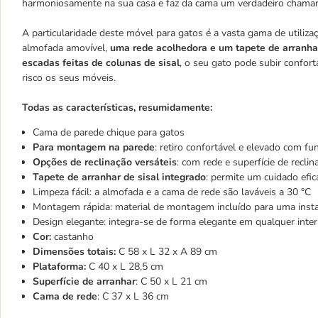
harmoniosamente na sua casa e faz da cama um verdadeiro chamari
A particularidade deste móvel para gatos é a vasta gama de utiliza
almofada amovível,
uma rede acolhedora e um tapete de arranha
escadas feitas de colunas de sisal
, o seu gato pode subir confo
risco os seus móveis.
Todas as características, resumidamente:
Cama de parede chique para gatos
Para montagem na parede
: retiro confortável e elevado com fu
Opções de reclinação versáteis
: com rede e superfície de recli
Tapete de arranhar de sisal integrado
: permite um cuidado efi
Limpeza fácil: a almofada e a cama de rede são laváveis a 30 °C
Montagem rápida: material de montagem incluído para uma instal
Design elegante: integra-se de forma elegante em qualquer inter
Cor:
castanho
Dimensões totais:
C 58 x L 32 x A 89 cm
Plataforma:
C 40 x L 28,5 cm
Superfície de arranhar
: C 50 x L 21 cm
Cama de rede
: C 37 x L 36 cm