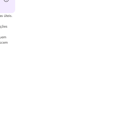
s úteis.
uções
luem
escem