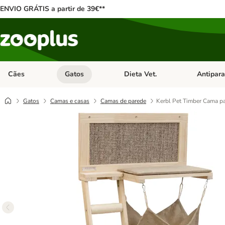
ENVIO GRÁTIS a partir de 39€**
Cães
Gatos
Dieta Vet.
Antipara
Abrir menu de categoria: Cães
Abrir menu de categoria: Gatos
Abrir menu 
Gatos
Camas e casas
Camas de parede
Kerbl Pet Timber Cama pa