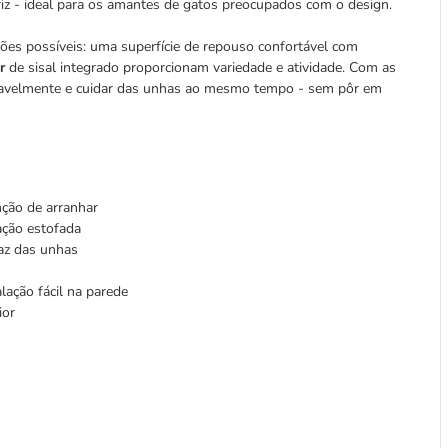
z - ideal para os amantes de gatos preocupados com o design.
ções possíveis: uma superfície de repouso confortável com
r
de sisal integrado proporcionam variedade e atividade. Com as
rtavelmente e cuidar das unhas ao mesmo tempo - sem pôr em
nção de arranhar
nação estofada
caz das unhas
ação fácil na parede
ior