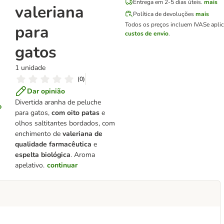
Entrega em 2-5 dias úteis.
mais
valeriana
Política de devoluções
mais
Todos os preços incluem IVA
Se apli
para
custos de envio
.
gatos
1 unidade
(
0
)
Dar opinião
Divertida aranha de peluche
para gatos,
com oito patas
e
olhos saltitantes bordados, com
enchimento de
valeriana de
qualidade farmacêutica
e
espelta biológica
. Aroma
apelativo.
continuar