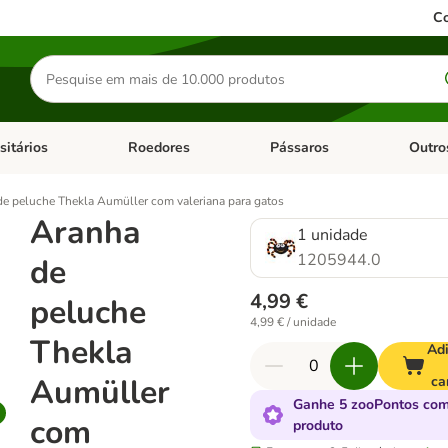
Co
Pesquisar
produtos
sitários
Roedores
Pássaros
Outro
de categoria: Dieta Vet.
Abrir menu de categoria: Antiparasitários
Abrir menu de categoria: Roed
Abrir me
e peluche Thekla Aumüller com valeriana para gatos
Aranha
1 unidade
1205944.0
de
4,99 €
peluche
4,99 € / unidade
Thekla
Adi
Aumüller
ca
Ganhe 5 zooPontos com
com
produto