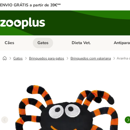
ENVIO GRÁTIS a partir de 39€**
Cães
Gatos
Dieta Vet.
Antipara
Abrir menu de categoria: Cães
Abrir menu de categoria: Gatos
Abrir menu 
Gatos
Brinquedos para gatos
Brinquedos com valeriana
Aranha d