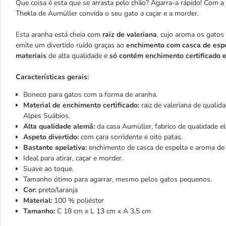
Que coisa é esta que se arrasta pelo chão? Agarra-a rápido! Com a s
Thekla de Aumüller convida o seu gato a caçar e a morder.
Esta aranha está cheia com
raiz de valeriana
, cujo aroma os gato
emite um divertido ruído graças ao
enchimento com casca de espe
materiais
de alta qualidade e
só contém enchimento certificado e
Características gerais:
Boneco para gatos com a forma de aranha.
Material de enchimento certificado:
raiz de valeriana de qualida
Alpes Suábios.
Alta qualidade alemã:
da casa Aumüller, fabrico de qualidade e
Aspeto divertido:
com cara sorridente e oito patas.
Bastante apelativa:
enchimento de casca de espelta e aroma de 
Ideal para atirar, caçar e morder.
Suave ao toque.
Tamanho ótimo para agarrar, mesmo pelos gatos pequenos.
Cor:
preto/laranja
Material:
100 % poliéster
Tamanho:
C 18 cm x L 13 cm x A 3,5 cm