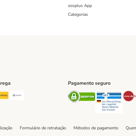
zooplus App
Categorias
trega
Pagamento seguro
ping Method
TExpress Shipping Method
InPost Shipping Method
Paack Shipping Method
Security
Securit
hod
lização
Formulário de retratação
Métodos de pagamento
Quem