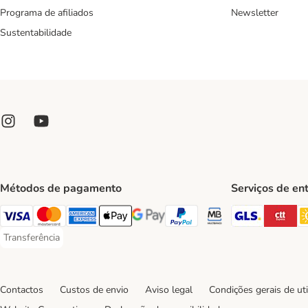
Programa de afiliados
Newsletter
Sustentabilidade
Métodos de pagamento
Serviços de en
GLS Ship
CT
Visa Payment Method
Mastercard Payment Method
American Express Payment Method
Apple Pay Payment Method
Google Pay Payment Method
PayPal Payment Method
Multibanco Payment Met
Transferência
Transferência Payment Method
Contactos
Custos de envio
Aviso legal
Condições gerais de uti