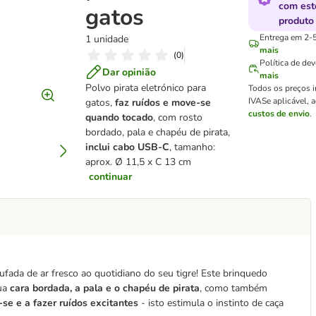
com est
gatos
produto
Entrega em 2-5
1 unidade
mais
(
0
)
Política de de
Dar opinião
mais
Polvo pirata eletrónico para
Todos os preços 
IVA
Se aplicável, 
gatos,
faz ruídos e move-se
custos de envio
.
quando tocado
, com rosto
bordado, pala e chapéu de pirata,
inclui cabo USB-C
, tamanho:
aprox. Ø 11,5 x C 13 cm
continuar
ufada de ar fresco ao quotidiano do seu tigre! Este brinquedo
sua
cara bordada, a pala e o chapéu de pirata
, como também
e e a fazer ruídos excitantes
- isto estimula o instinto de caça