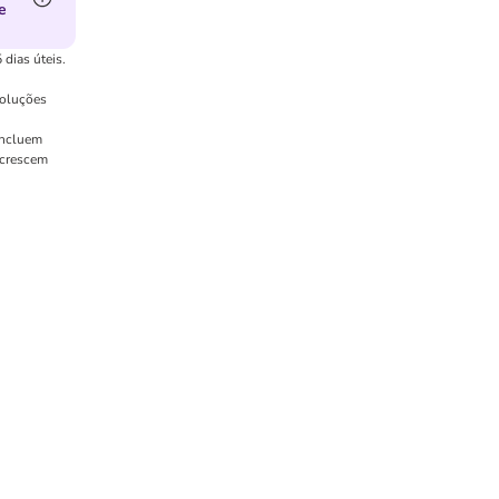
e
 dias úteis.
voluções
incluem
acrescem