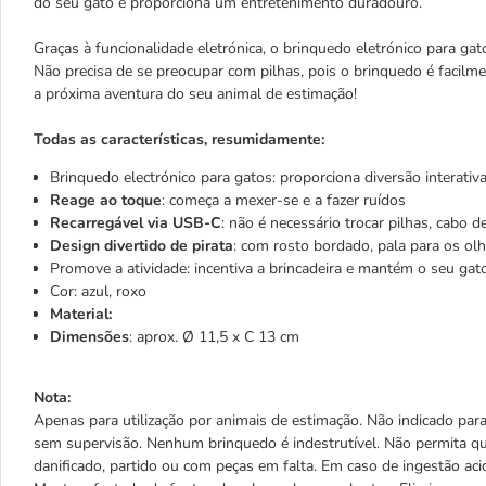
do seu gato e proporciona um entretenimento duradouro.
Graças à funcionalidade eletrónica, o brinquedo eletrónico para gato
Não precisa de se preocupar com pilhas, pois o brinquedo é facilm
a próxima aventura do seu animal de estimação!
Todas as características, resumidamente:
Brinquedo electrónico para gatos: proporciona diversão interativ
Reage ao toque
: começa a mexer-se e a fazer ruídos
Recarregável via USB-C
: não é necessário trocar pilhas, cabo 
Design divertido de pirata
: com rosto bordado, pala para os olh
Promove a atividade: incentiva a brincadeira e mantém o seu ga
Cor: azul, roxo
Material:
Dimensões
: aprox. Ø 11,5 x C 13 cm
Nota:
Apenas para utilização por animais de estimação. Não indicado par
sem supervisão. Nenhum brinquedo é indestrutível. Não permita qu
danificado, partido ou com peças em falta. Em caso de ingestão ac