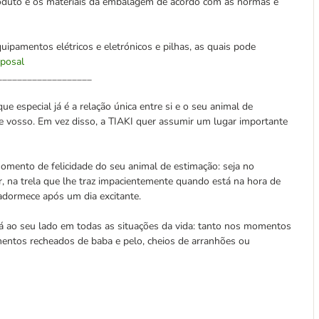
produto e os materiais da embalagem de acordo com as normas e
uipamentos elétricos e eletrónicos e pilhas, as quais pode
sposal
___________________
ue especial já é a relação única entre si e o seu animal de
e vosso. Em vez disso, a TIAKI quer assumir um lugar importante
mento de felicidade do seu animal de estimação: seja no
, na trela que lhe traz impacientemente quando está na hora de
adormece após um dia excitante.
á ao seu lado em todas as situações da vida: tanto nos momentos
entos recheados de baba e pelo, cheios de arranhões ou
.