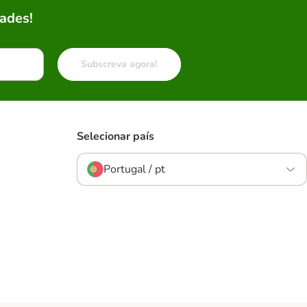
ades!
Subscreva agora!
Selecionar país
Portugal / pt