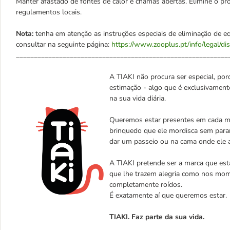
Manter afastado de fontes de calor e chamas abertas. Elimine o 
regulamentos locais.
Nota:
tenha em atenção as instruções especiais de eliminação de eq
consultar na seguinte página:
https://www.zooplus.pt/info/legal/di
___________________________________________________________
A TIAKI não procura ser especial, porq
estimação - algo que é exclusivament
na sua vida diária.
Queremos estar presentes em cada mo
brinquedo que ele mordisca sem parar
dar um passeio ou na cama onde ele 
A TIAKI pretende ser a marca que est
que lhe trazem alegria como nos mom
completamente roídos.
É exatamente aí que queremos estar
TIAKI. Faz parte da sua vida.