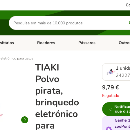
Co
Pesquisar
produtos
sitários
Roedores
Pássaros
Outro
de categoria: Dieta Vet.
Abrir menu de categoria: Antiparasitários
Abrir menu de categoria: Roed
Abrir me
 eletrónico para gatos
TIAKI
1 unid
24227
Polvo
9,79 €
pirata,
Esgotado
brinquedo
Notifica
eletrónico
que dis
Ganhe 
para
zooPon