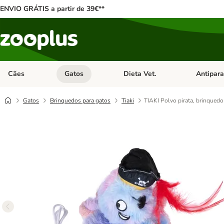
ENVIO GRÁTIS a partir de 39€**
Cães
Gatos
Dieta Vet.
Antipara
Abrir menu de categoria: Cães
Abrir menu de categoria: Gatos
Abrir menu 
Gatos
Brinquedos para gatos
Tiaki
TIAKI Polvo pirata, brinquedo