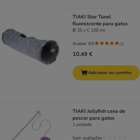
TIAKI Star Túnel
fluorescente para gatos
Ø 25 x C 100 cm
Avaliar: 5/5
(
2
)
10,49 €
Adicionar ao carrinho
TIAKI Jellyfish cana de
pescar para gatos
1 unidade
Sem avaliações