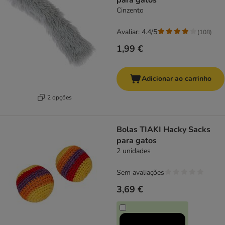
para gatos
Cinzento
Avaliar: 4.4/5
(
108
)
1,99 €
Adicionar ao carrinho
2 opções
Bolas TIAKI Hacky Sacks
para gatos
2 unidades
Sem avaliações
3,69 €