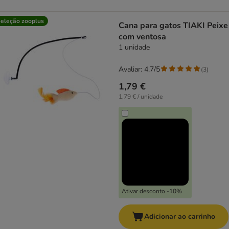
eleção zooplus
Cana para gatos TIAKI Peixe
com ventosa
1 unidade
Avaliar: 4.7/5
(
3
)
1,79 €
1,79 € / unidade
Ativar desconto -10%
Adicionar ao carrinho