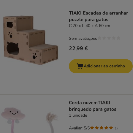
TIAKI Escadas de arranhar
puzzle para gatos
C 70 x L 40 x A 60 cm
Sem avaliações
22,99 €
Adicionar ao carrinho
Corda nuvemTIAKI
brinquedo para gatos
1 unidade
Avaliar: 5/5
(
1
)