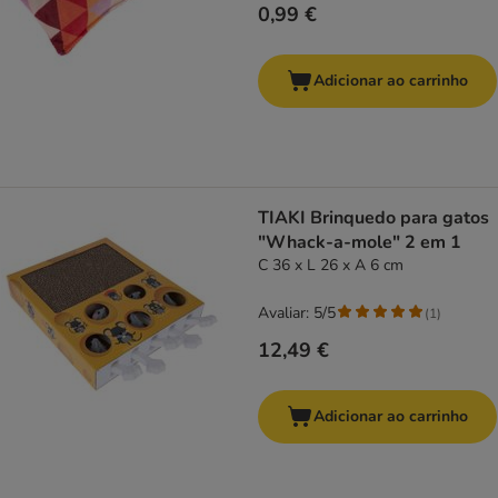
0,99 €
Adicionar ao carrinho
TIAKI Brinquedo para gatos
"Whack-a-mole" 2 em 1
C 36 x L 26 x A 6 cm
Avaliar: 5/5
(
1
)
12,49 €
Adicionar ao carrinho