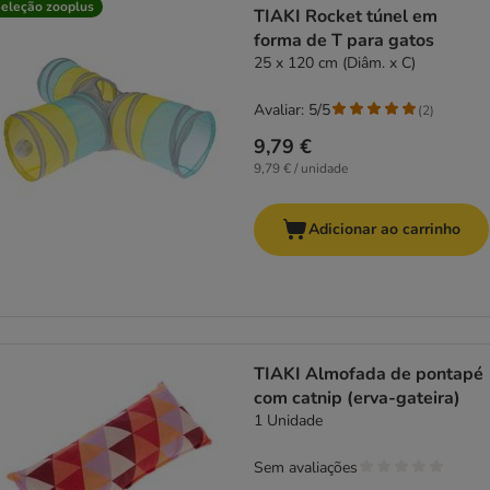
eleção zooplus
TIAKI Rocket túnel em
forma de T para gatos
25 x 120 cm (Diâm. x C)
Avaliar: 5/5
(
2
)
9,79 €
9,79 € / unidade
Adicionar ao carrinho
TIAKI Almofada de pontapé
com catnip (erva-gateira)
1 Unidade
Sem avaliações