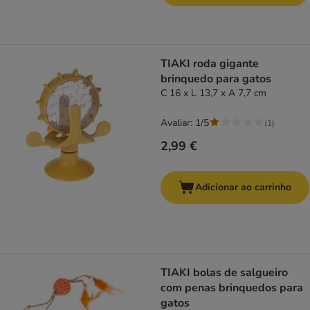
TIAKI roda gigante
brinquedo para gatos
C 16 x L 13,7 x A 7,7 cm
Avaliar: 1/5
(
1
)
2,99 €
Adicionar ao carrinho
TIAKI bolas de salgueiro
com penas brinquedos para
gatos