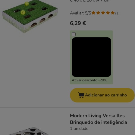
C 40 x L 28 x A 7 cm
Avaliar: 5/5
(
1
)
6,29 €
Ativar desconto -20%
Adicionar ao carrinho
Modern Living Versailles
Brinquedo de inteligência
1 unidade