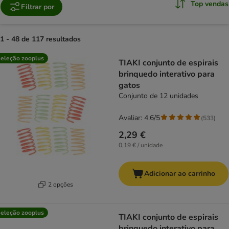
Top vendas
Filtrar por
1 - 48 de 117 resultados
product items have been changed
eleção zooplus
TIAKI conjunto de espirais
brinquedo interativo para
gatos
Conjunto de 12 unidades
Avaliar: 4.6/5
(
533
)
2,29 €
0,19 € / unidade
Adicionar ao carrinho
2 opções
eleção zooplus
TIAKI conjunto de espirais
brinquedo interativo para