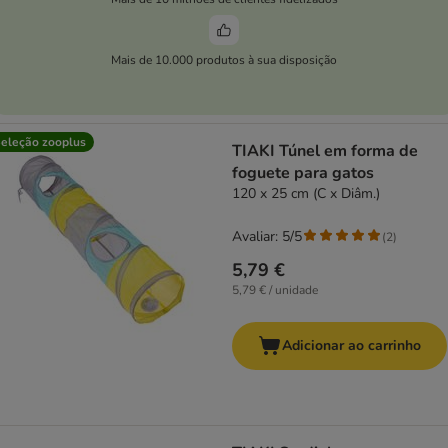
Mais de 10.000 produtos à sua disposição
eleção zooplus
TIAKI Túnel em forma de
foguete para gatos
120 x 25 cm (C x Diâm.)
Avaliar: 5/5
(
2
)
5,79 €
5,79 € / unidade
Adicionar ao carrinho