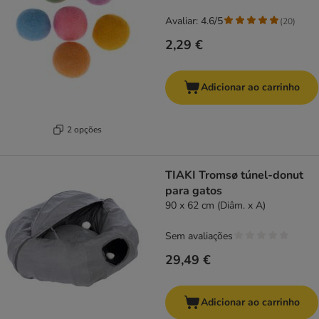
Avaliar: 4.6/5
(
20
)
2,29 €
Adicionar ao carrinho
2 opções
TIAKI Tromsø túnel-donut
para gatos
90 x 62 cm (Diâm. x A)
Sem avaliações
29,49 €
Adicionar ao carrinho