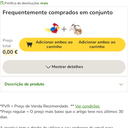
Política de devoluções
mais
Frequentemente comprados em conjunto
Preço
Adicionar ambos ao
Adicionar ambos ao
total
carrinho
carrinho
0,00 €
Mostrar detalhes
Descrição de produto
*PVR = Preço de Venda Recomendado **
Ver condições
*Preço regular = O preço mais baixo que o artigo teve nos últimos 30
dias.
A zooplus tem o direito de utilizar o seu endereço de email para