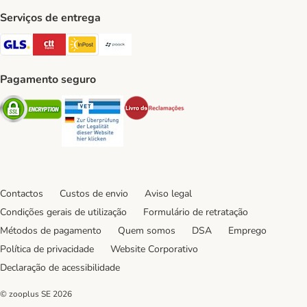
Serviços de entrega
GLS Shipping Method
CTTExpress Shipping Method
InPost Shipping Method
Paack Shipping Method
Pagamento seguro
Security
Security
Security
Contactos
Custos de envio
Aviso legal
Condições gerais de utilização
Formulário de retratação
Métodos de pagamento
Quem somos
DSA
Emprego
Política de privacidade
Website Corporativo
Declaração de acessibilidade
© zooplus SE
2026