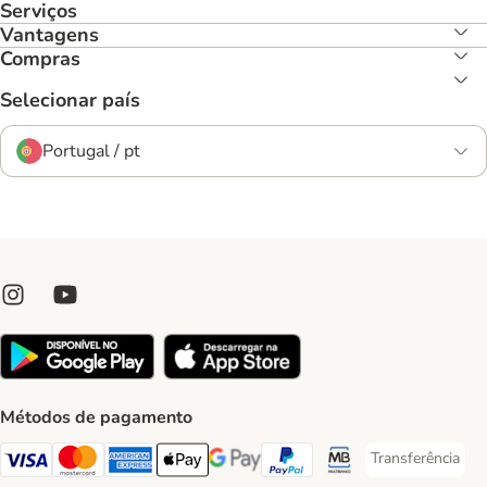
Serviços
Vantagens
Compras
Selecionar país
Portugal / pt
Métodos de pagamento
Transferência
Transferência P
Visa Payment Method
Mastercard Payment Method
American Express Payment Method
Apple Pay Payment Method
Google Pay Payment Method
PayPal Payment Method
Multibanco Payment Met