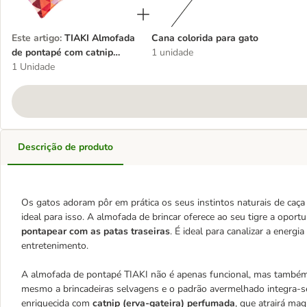
Este artigo
:
TIAKI Almofada
Cana colorida para gato
de pontapé com catnip
1 unidade
(erva-gateira)
1 Unidade
Descrição de produto
Os gatos adoram pôr em prática os seus instintos naturais de caça 
ideal para isso. A almofada de brincar oferece ao seu tigre a oport
pontapear com as patas traseiras
. É ideal para canalizar a energ
entretenimento.
A almofada de pontapé TIAKI não é apenas funcional, mas também
mesmo a brincadeiras selvagens e o padrão avermelhado integra-
enriquecida com
catnip (erva-gateira) perfumada
, que atrairá mag