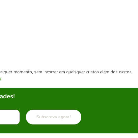
 qualquer momento, sem incorrer em quaisquer custos além dos custos
e
ades!
Subscreva agora!