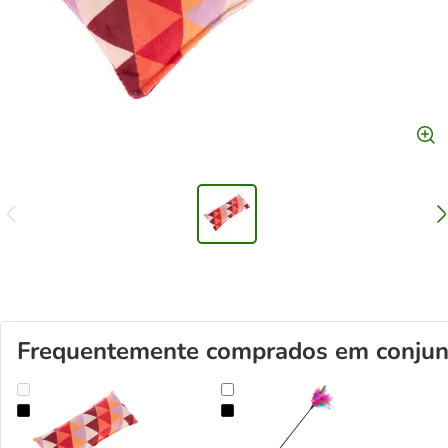
Frequentemente comprados em conjun
TIAKI Almofada de pontapé com catnip (erva-gateira)
Cana colorida para gato