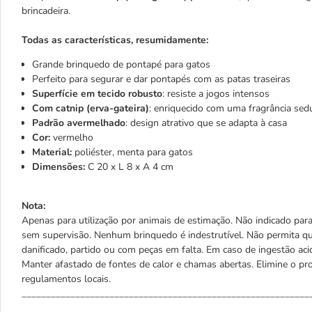
brincadeira.
Todas as características, resumidamente:
Grande brinquedo de pontapé para gatos
Perfeito para segurar e dar pontapés com as patas traseiras
Superfície em tecido robusto
: resiste a jogos intensos
Com catnip (erva-gateira)
: enriquecido com uma fragrância sed
Padrão avermelhado
: design atrativo que se adapta à casa
Cor:
vermelho
Material:
poliéster, menta para gatos
Dimensões:
C 20 x L 8 x A 4 cm
Nota:
Apenas para utilização por animais de estimação. Não indicado par
sem supervisão. Nenhum brinquedo é indestrutível. Não permita qu
danificado, partido ou com peças em falta. Em caso de ingestão ac
Manter afastado de fontes de calor e chamas abertas. Elimine o 
regulamentos locais.
___________________________________________________________