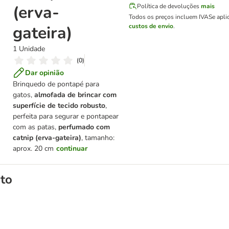
(erva-
Política de devoluções
mais
Todos os preços incluem IVA
Se apli
gateira)
custos de envio
.
1 Unidade
(
0
)
Dar opinião
Brinquedo de pontapé para
gatos,
almofada de brincar com
superfície de tecido robusto
,
perfeita para segurar e pontapear
com as patas,
perfumado com
catnip (
erva-gateira
)
, tamanho:
aprox. 20 cm
continuar
to