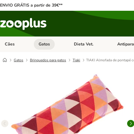
ENVIO GRÁTIS a partir de 39€**
Cães
Gatos
Dieta Vet.
Antipara
Abrir menu de categoria: Cães
Abrir menu de categoria: Gatos
Abrir menu 
Gatos
Brinquedos para gatos
Tiaki
TIAKI Almofada de pontapé co