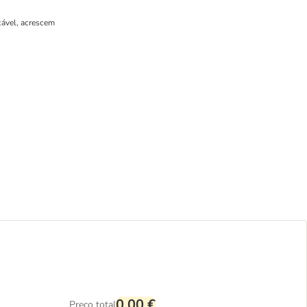
cável, acrescem
0,00 €
Preço total