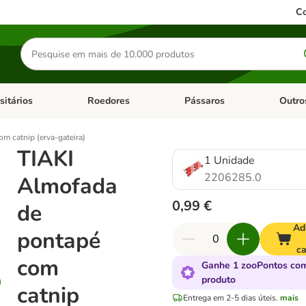
Co
Pesquisar
produtos
sitários
Roedores
Pássaros
Outro
de categoria: Dieta Vet.
Abrir menu de categoria: Antiparasitários
Abrir menu de categoria: Roed
Abrir me
m catnip (erva-gateira)
TIAKI
1 Unidade
2206285.0
Almofada
0,99 €
de
Ad
pontapé
ca
com
Ganhe 1 zooPontos com
produto
catnip
Entrega em 2-5 dias úteis.
mais