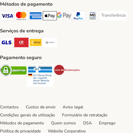
Métodos de pagamento
Transferência
Transferência P
Visa Payment Method
Mastercard Payment Method
American Express Payment Method
Apple Pay Payment Method
Google Pay Payment Method
PayPal Payment Method
Multibanco Payment Met
Serviços de entrega
GLS Shipping Method
CTTExpress Shipping Method
InPost Shipping Method
Paack Shipping Method
Pagamento seguro
Security
Security
Security
Contactos
Custos de envio
Aviso legal
Condições gerais de utilização
Formulário de retratação
Métodos de pagamento
Quem somos
DSA
Emprego
Política de privacidade
Website Corporativo