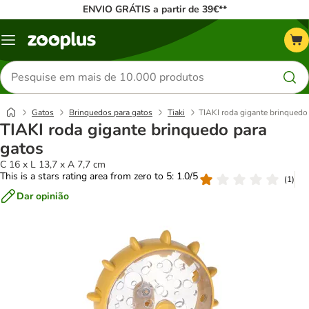
ENVIO GRÁTIS a partir de 39€**
Menu
Pesquisar
produtos
Gatos
Brinquedos para gatos
Tiaki
TIAKI roda gigante brinquedo
TIAKI roda gigante brinquedo para
gatos
C 16 x L 13,7 x A 7,7 cm
This is a stars rating area from zero to 5: 1.0/5
(
1
)
Dar opinião