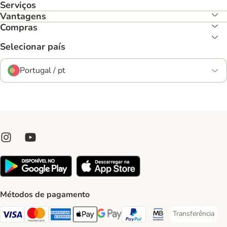
Serviços
Vantagens
Compras
Selecionar país
Portugal / pt
Métodos de pagamento
Transferência
Transferência P
Visa Payment Method
Mastercard Payment Method
American Express Payment Method
Apple Pay Payment Method
Google Pay Payment Method
PayPal Payment Method
Multibanco Payment Met