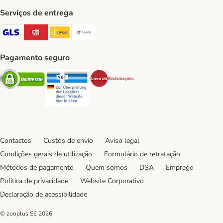
Serviços de entrega
GLS Shipping Method
CTTExpress Shipping Method
InPost Shipping Method
Paack Shipping Method
Pagamento seguro
Security
Security
Security
Contactos
Custos de envio
Aviso legal
Condições gerais de utilização
Formulário de retratação
Métodos de pagamento
Quem somos
DSA
Emprego
Política de privacidade
Website Corporativo
Declaração de acessibilidade
© zooplus SE
2026