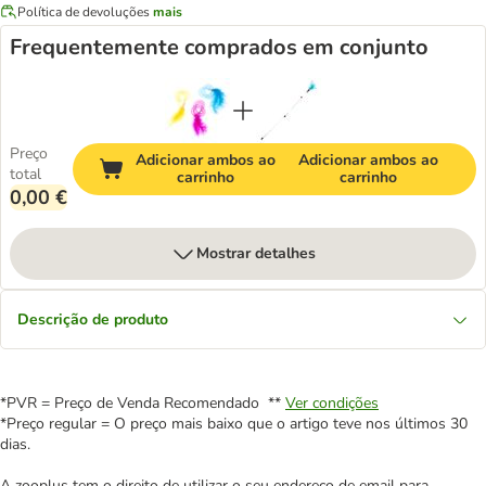
Política de devoluções
mais
Frequentemente comprados em conjunto
Preço
Adicionar ambos ao
Adicionar ambos ao
total
carrinho
carrinho
0,00 €
Mostrar detalhes
Descrição de produto
*PVR = Preço de Venda Recomendado **
Ver condições
*Preço regular = O preço mais baixo que o artigo teve nos últimos 30
dias.
A zooplus tem o direito de utilizar o seu endereço de email para